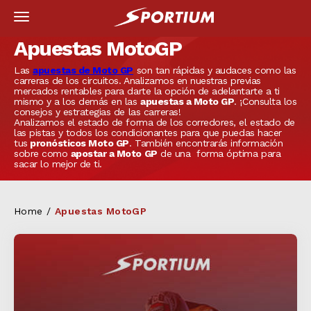
Apuestas MotoGP
Las
apuestas de Moto GP
son tan rápidas y audaces como las
carreras de los circuitos. Analizamos en nuestras previas
mercados rentables para darte la opción de adelantarte a ti
mismo y a los demás en las
apuestas a Moto GP
. ¡Consulta los
consejos y estrategias de las carreras!
Analizamos el estado de forma de los corredores, el estado de
las pistas y todos los condicionantes para que puedas hacer
tus
pronósticos Moto GP
. También encontrarás información
sobre como
apostar a Moto GP
de una forma óptima para
sacar lo mejor de ti.
Home
/
Apuestas MotoGP