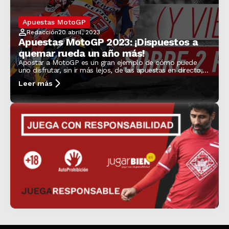
Apuestas MotoGP
Redacción
20 abril, 2023
Apuestas MotoGP 2023: ¡Dispuestos a
quemar rueda un año más!
Apostar a MotoGP es un gran ejemplo de cómo puede
uno disfrutar, sin ir más lejos, de las apuestas en directo,
siguiendo los Grandes Premios. Pero también antes de los
Leer más
mismos, por supuesto. Y toca repasar cómo llegan los
distintos equipos y sus pilotos en las primeras carreras del
Mundial de MotoGP 2023. Porque resulta […]