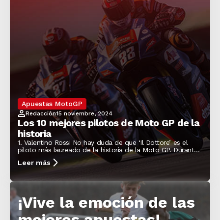
Apuestas MotoGP
Redacción
15 noviembre, 2024
Los 10 mejores pilotos de Moto GP de la
historia
1. Valentino Rossi No hay duda de que ‘Il Dottore’ es el
piloto más laureado de la historia de la Moto GP. Durante
los 22 años que estuvo en activo, el italiano ganó nueve
Leer más
títulos mundiales, seis de ellos en la categoría reina. Rossi
sumó 89 triunfos en Grandes Premios (el récord en Moto
GP) […]
¡Vive la emoción de las
mejores apuestas!