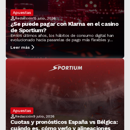
Apuestas
Redacción
15 julio, 2026
¿Se puede pagar con Klarna en el casino
de Sportium?
En los últimos años, los hábitos de consumo digital han
evolucionado hacia pasarelas de pago más flexibles y
directas. En este escenario, la presencia de Klarna en
Leer más
casino se ha convertido en una búsqueda habitual entre
los jugadores que desean gestionar sus ingresos con
agilidad, privacidad o mediante financiación diferida. Sin
embargo, no todas las […]
Apuestas
Redacción
9 julio, 2026
Cuotas y pronósticos España vs Bélgica:
cuándo es, cómo verlo y alineaciones