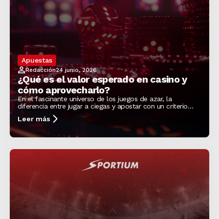
Apuestas
Redacción
24 junio, 2026
¿Qué es el valor esperado en casino y
cómo aprovecharlo?
En el fascinante universo de los juegos de azar, la
diferencia entre jugar a ciegas y apostar con un criterio
sólido radica en comprender las matemáticas que operan
Leer más
detrás de cada tapete, rodillo o carta. Existe un concepto
estadístico fundamental que define el destino de cada
apuesta a largo plazo: el valor esperado. Para cualquier
[…]