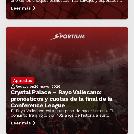
uno de los choques estilísticos más salvajes y esperados
de los últimos tiempos. El campeón hispanogeorgiano se
Leer más
cita en la jaula con una de las leyendas más duras y
agresivas del deporte, un peleador cuya reputación de
generar guerras absolutas le precede. Analizar un combate
[…]
Apuestas
Redacción
26 mayo, 2026
Crystal Palace – Rayo Vallecano:
pronósticos y cuotas de la final de la
Conference League
El Rayo Vallecano está a un paso de hacer historia. El
conjunto franjirrojo, con 102 años de historia a sus
espaldas, se mide este miércoles en la final de la
Leer más
Conference League al Crystal Palace inglés en el Red Bull
Arena de Leipzig, en Alemania. Es la primera vez que
ambos conjuntos disputarán un duelo […]