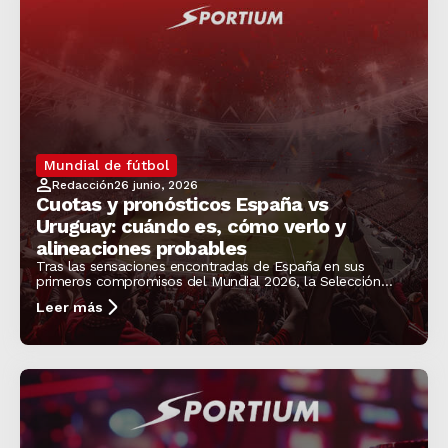
Mundial de fútbol
Redacción
26 junio, 2026
Cuotas y pronósticos España vs
Uruguay: cuándo es, cómo verlo y
alineaciones probables
Tras las sensaciones encontradas de España en sus
primeros compromisos del Mundial 2026, la Selección
Española busca dar un golpe sobre la mesa definitivo y
Leer más
certificar su candidatura al título ante la siempre
competitiva Uruguay. El técnico, Luis de la Fuente,
mantendrá el bloque que ha ido encontrando el ritmo
competitivo, pero ajustando piezas clave […]