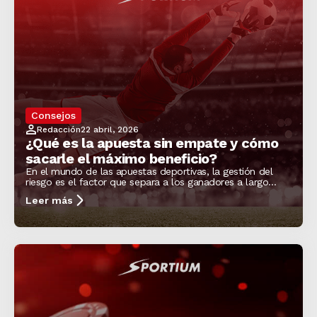
Consejos
Redacción
22 abril, 2026
¿Qué es la apuesta sin empate y cómo
sacarle el máximo beneficio?
En el mundo de las apuestas deportivas, la gestión del
riesgo es el factor que separa a los ganadores a largo
plazo de los jugadores ocasionales. Uno de los mercados
Leer más
más inteligentes y populares para proteger tu inversión es
la apuesta sin empate. Si buscas una red de seguridad que
elimine la frustración de un […]