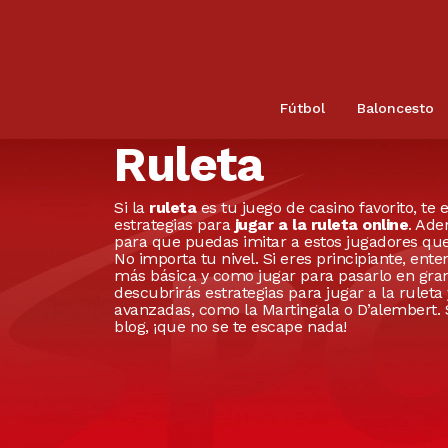
Fútbol
Baloncesto
Ruleta
Si la
ruleta
es tu juego de casino favorito, te 
estrategias para
jugar a la ruleta online
. Ade
para que puedas imitar a estos jugadores qu
No importa tu nivel. Si eres principiante, en
más básica y como jugar para pasarlo en gran
descubrirás estrategias para jugar a la rulet
avanzadas, como la Martingala o D’alembert. S
blog, ¡que no se te escape nada!