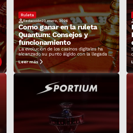
Ruleta
Redacción
23 enero, 2026
Como ganar en la ruleta
Quantum: Consejos y
funcionamiento
La evolución de los casinos digitales ha
alcanzado su punto álgido con la llegada de
o
las versiones «relámpago» o con
Leer más
multiplicadores. Si buscas consejos para
jugar a la ruleta Quantum, estás en el lugar
indicado. Esta modalidad no solo ha
cambiado la estética del juego, sino que ha
transformado la estructura de pagos
tradicional, ofreciendo […]