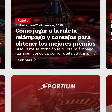
Ruleta
Redacción
17 diciembre, 2025
Como jugar a la ruleta
relámpago y consejos para
obtener los mejores premios
Si te llama la atención la ruleta relámpago
(también conocida como ruleta lightning),
es normal: mantiene la base de la ruleta
Leer más
europea, pero añade multiplicadores que
pueden disparar el premio cuando aciertas
un número concreto. La clave está en
entender bien cómo se juega ruleta
relámpago, qué apuestas pueden optar a
esos multiplicadores y cómo […]