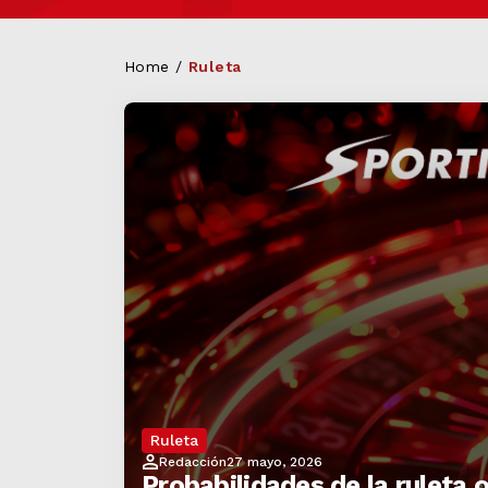
Home
/
Ruleta
Ruleta
Redacción
27 mayo, 2026
Probabilidades de la ruleta o