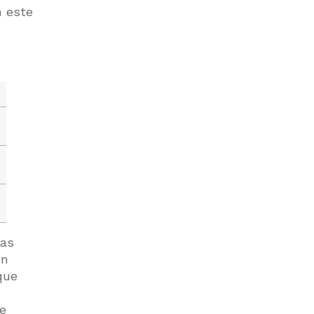
 este
las
en
que
de