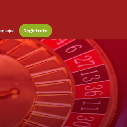
Registrate
onsejos