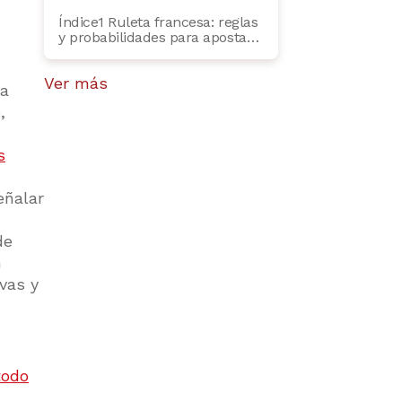
números laterales con
apuestas divididas6 […]
Índice1 Ruleta francesa: reglas
y probabilidades para apostar2
Consejos, estrategias y trucos
para la ruleta francesa3 ¿La
Ver más
ruleta se adapta a tu
na
personalidad?4 Las ventajas de
,
la ruleta francesa online Lo
cierto es que la ruleta francesa
es superior a la americana en
s
cuanto a las probabilidades
para el jugador se refiere. A
partir de […]
eñalar
de
n
vas y
odo