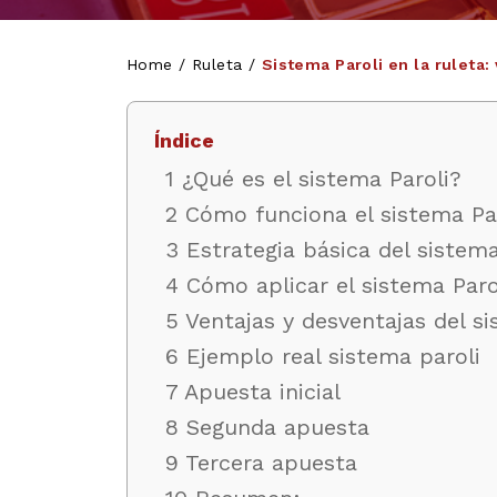
Home
/
Ruleta
/
Sistema Paroli en la ruleta:
Índice
1 ¿Qué es el sistema Paroli?
2 Cómo funciona el sistema Par
3 Estrategia básica del sistema
4 Cómo aplicar el sistema Parol
5 Ventajas y desventajas del si
6 Ejemplo real sistema paroli
7 Apuesta inicial
8 Segunda apuesta
9 Tercera apuesta