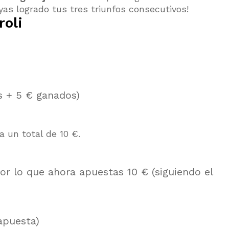
yas logrado tus tres triunfos consecutivos!
roli
s + 5 € ganados)
 un total de 10 €.
or lo que ahora apuestas 10 € (siguiendo el
 apuesta)