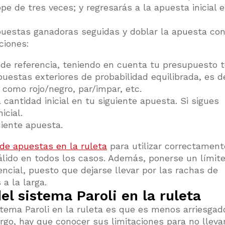
ope de tres veces; y regresarás a la apuesta inicial 
puestas ganadoras seguidas y doblar la apuesta co
ciones:
de referencia
, teniendo en cuenta tu presupuesto t
puestas exteriores de probabilidad equilibrada
, es d
como rojo/negro, par/impar, etc.
 cantidad inicial en tu siguiente apuesta. Si sigues
icial.
uiente apuesta.
 de apuestas en la ruleta
para utilizar correctament
válido en todos los casos. Además, ponerse un límit
ncial, puesto que dejarse llevar por las rachas de
a la larga.
el sistema Paroli en la ruleta
stema Paroli en la ruleta es que es menos arriesga
go, hay que conocer sus limitaciones para no lleva