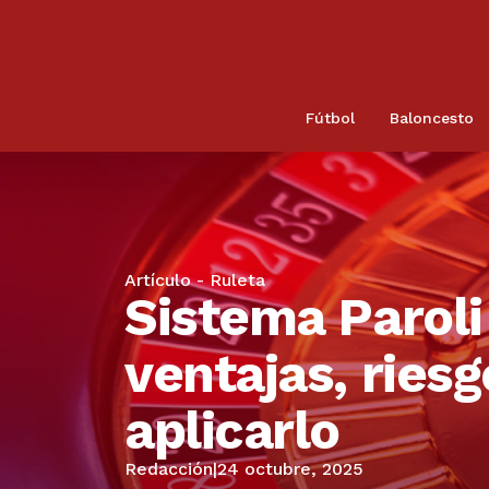
Fútbol
Baloncesto
Artículo -
Ruleta
Sistema Paroli 
ventajas, ries
aplicarlo
Redacción
|
24 octubre, 2025