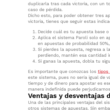
duplicarla tras cada victoria, con un t
caso de pérdida.
Dicho esto, para poder obtener tres a
victoria, tienes que seguir estas indica
Decide cuál es tu
apuesta base o 
Aplica el sistema Paroli solo en
a
en apuestas de probabilidad 50%, 
Si pierdes la apuesta, regresa a la
perdiendo, mantén esa cantidad in
Si ganas la apuesta, dobla tu sig
Es importante que conozcas los
tipos
este sistema, pues no sería igual de 
tiempo y de dinero para apostar es ese
manera indefinida puede perjudicarnos 
Ventajas y desventajas d
Una de las principales ventajas del si
otros sistemas de apuestas. Sin embar