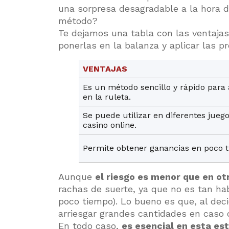
una sorpresa desagradable a la hora d
método?
Te dejamos una tabla con las ventajas
ponerlas en la balanza y aplicar las 
VENTAJAS
Es un método sencillo y rápido para
en la ruleta.
Se puede utilizar en diferentes juego
casino online.
Permite obtener ganancias en poco 
Aunque
el riesgo es menor que en o
rachas de suerte, ya que no es tan hab
poco tiempo). Lo bueno es que, al deci
arriesgar grandes cantidades en caso 
En todo caso,
es esencial en esta est