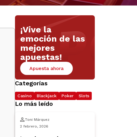
¡Vive la
emoción de las
mejores
apuestas!
Apuesta ahora
Categorías
Casino
Blackjack
Poker
Slots
Lo más leído
Toni Márquez
2 febrero, 2026