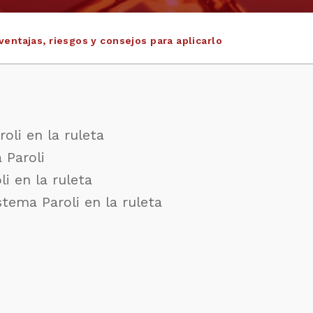
 ventajas, riesgos y consejos para aplicarlo
oli en la ruleta
 Paroli
i en la ruleta
stema Paroli en la ruleta