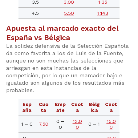
3.5
3.00
1.35
4.5
5.50
1.143
Apuesta al marcado exacto del
España vs Bélgica
La solidez defensiva de la Selección Española
da como favorita a los de Luis de la Fuente,
aunque no son muchas las selecciones que
arriesgan en esta instancias de la
competición, por lo que un marcador bajo e
igualado son algunos de los resultados más
probables.
Esp
Cuo
Emp
Cuot
Bélg
Cuot
aña
ta
ate
a
ica
a
0 –
12.0
15.0
1 – 0
7.50
0 – 1
0
0
0