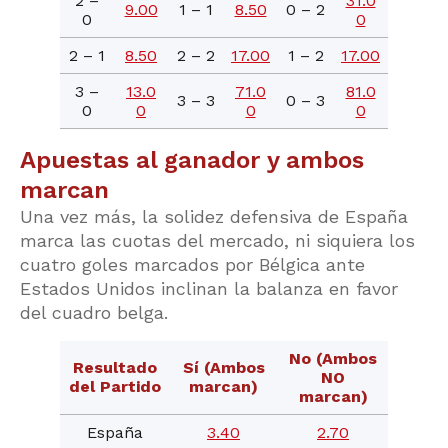
2 –
31.0
9.00
1 – 1
8.50
0 – 2
0
0
2 – 1
8.50
2 – 2
17.00
1 – 2
17.00
3 –
13.0
71.0
81.0
3 – 3
0 – 3
0
0
0
0
Apuestas al ganador y ambos
marcan
Una vez más, la solidez defensiva de España
marca las cuotas del mercado, ni siquiera los
cuatro goles marcados por Bélgica ante
Estados Unidos inclinan la balanza en favor
del cuadro belga.
No (Ambos
Resultado
Sí (Ambos
NO
del Partido
marcan)
marcan)
España
3.40
2.70