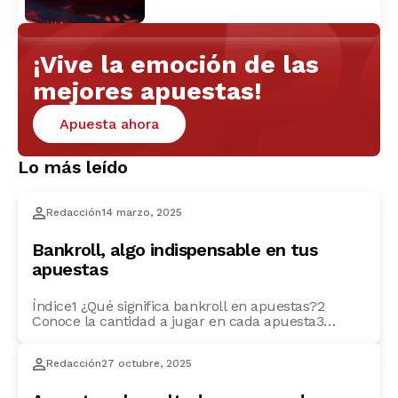
¡Vive la emoción de las
mejores apuestas!
Apuesta ahora
Lo más leído
Redacción
14 marzo, 2025
Bankroll, algo indispensable en tus
apuestas
Índice1 ¿Qué significa bankroll en apuestas?2
Conoce la cantidad a jugar en cada apuesta3
Consejos para cuidar tu bankroll4 Ponte límites5
Utiliza el stake6 Diversifica tus apuestas7 Controla
Redacción
27 octubre, 2025
tus impulsos8 Evalúa los riesgos En Sportium te
explicamos uno de los conceptos clave en las
apuestas deportivas, el bankroll: qué es, qué