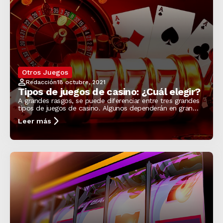
Otros Juegos
Redacción
18 octubre, 2021
Tipos de juegos de casino: ¿Cuál elegir?
A grandes rasgos, se puede diferenciar entre tres grandes
tipos de juegos de casino. Algunos dependerán en gran
medida de tu habilidad como jugador, mientras otros se
Leer más
caracterizarán en gran medida por el azar. Entre estos
extremos, se encontrarán la gran mayoría, que se basarán
en parte en habilidad y en parte en suerte/factores
externos. […]