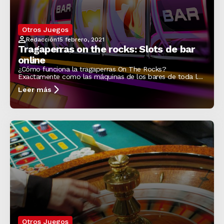
Otros Juegos
Redacción
15 febrero, 2021
Tragaperras on the rocks: Slots de bar
online
¿Cómo funciona la tragaperras On The Rocks?
Exactamente como las máquinas de los bares de toda la
vida: Guardando los avances y utilizando las retenciones y
Leer más
tratando de obtener los fabulosos premios que alberga.
Disfruta de la diversión más ‘old school’ pero sin tener que
desplazarte a un bar, jugando con toda la comodidad y
[…]
Otros Juegos