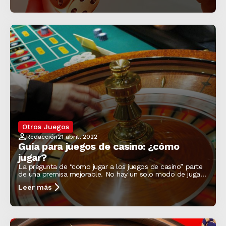
sale el 22, en la siguiente tirada hay menos opciones de
que así suceda… ¡pero no es así! En […]
Otros Juegos
Redacción
21 abril, 2022
Guía para juegos de casino: ¿cómo
jugar?
La pregunta de “como jugar a los juegos de casino” parte
de una premisa mejorable. No hay un solo modo de jugar
porqué no hay un solo tipo de juego. Poco tiene que ver la
Leer más
ruleta con las tragamonedas, o el póker con el blackjack.
Algunos juegos de casino como el póker se basan en […]