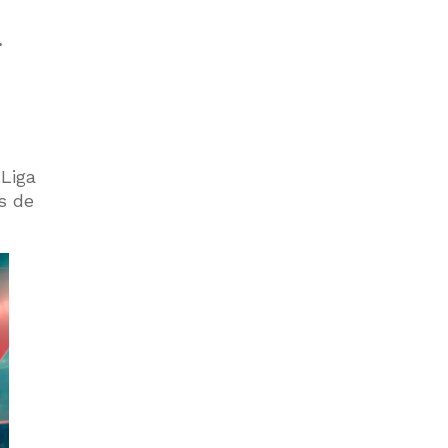
.
 Liga
s de