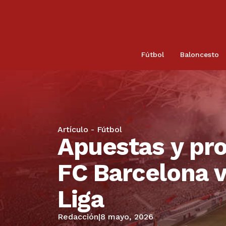
Fútbol
Baloncesto
Artículo -
Fútbol
Apuestas y pro
FC Barcelona v
Liga
Redacción
|
8 mayo, 2026