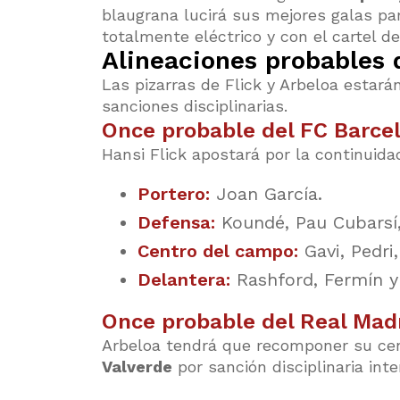
blaugrana lucirá sus mejores galas pa
totalmente eléctrico y con el cartel 
Alineaciones probables 
Las pizarras de Flick y Arbeloa estará
sanciones disciplinarias.
Once probable del FC Barce
Hansi Flick apostará por la continuida
Portero:
Joan García.
Defensa:
Koundé, Pau Cubarsí,
Centro del campo:
Gavi, Pedri
Delantera:
Rashford, Fermín 
Once probable del Real Mad
Arbeloa tendrá que recomponer su cen
Valverde
por sanción disciplinaria inte