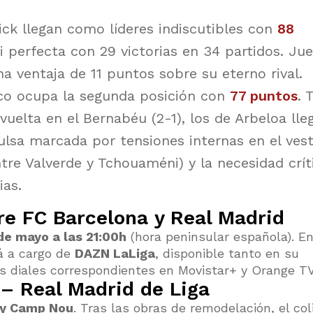
ick llegan como líderes indiscutibles con
88
i perfecta con 29 victorias en 34 partidos. Ju
na ventaja de 11 puntos sobre su eterno rival.
co ocupa la segunda posición con
77 puntos
. 
vuelta en el Bernabéu (2-1), los de Arbeloa lle
lsa marcada por tensiones internas en el vest
tre Valverde y Tchouaméni) y la necesidad crít
ias.
tre FC Barcelona y Real Madrid
de mayo a las 21:00h
(hora peninsular española). E
rá a cargo de
DAZN LaLiga
, disponible tanto en su
s diales correspondientes en Movistar+ y Orange TV
 – Real Madrid de Liga
fy Camp Nou
. Tras las obras de remodelación, el col