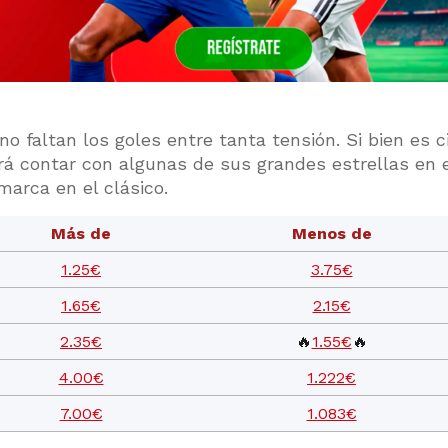
o faltan los goles entre tanta tensión. Si bien es c
á contar con algunas de sus grandes estrellas en 
 marca en el clásico.
Más de
Menos de
1.25€
3.75€
1.65€
2.15€
2.35€
🔥
1.55€
🔥
4.00€
1.222€
7.00€
1.083€