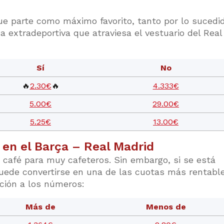
que parte como máximo favorito, tanto por lo sucedi
 extradeportiva que atraviesa el vestuario del Real
Sí
No
🔥
2.30€
🔥
4.333€
5.00€
29.00€
5.25€
13.00€
 en el Barça – Real Madrid
café para muy cafeteros. Sin embargo, si se está
 puede convertirse en una de las cuotas más rentabl
ción a los números:
Más de
Menos de