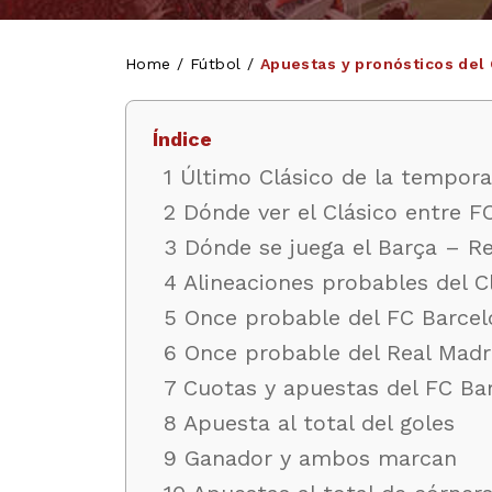
Home
/
Fútbol
/
Apuestas y pronósticos del 
Índice
1 Último Clásico de la tempor
2 Dónde ver el Clásico entre F
3 Dónde se juega el Barça – Re
4 Alineaciones probables del C
5 Once probable del FC Barce
6 Once probable del Real Madr
7 Cuotas y apuestas del FC Ba
8 Apuesta al total del goles
9 Ganador y ambos marcan