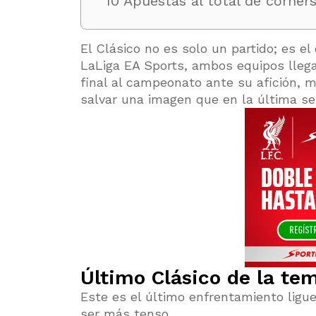
10 Apuestas al total de córner
El Clásico no es solo un partido; es el
LaLiga EA Sports, ambos equipos llega
final al campeonato ante su afición, m
salvar una imagen que en la última se
Último Clásico de la t
Este es el último enfrentamiento ligu
ser más tenso.