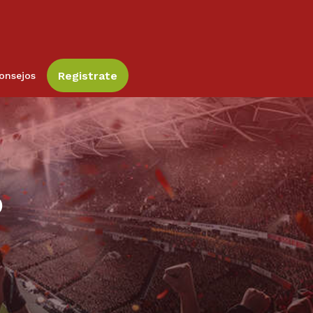
Registrate
onsejos
o