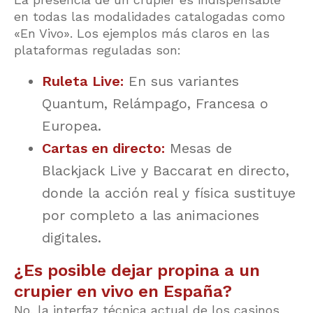
en todas las modalidades catalogadas como
«En Vivo». Los ejemplos más claros en las
plataformas reguladas son:
Ruleta Live:
En sus variantes
Quantum, Relámpago, Francesa o
Europea.
Cartas en directo:
Mesas de
Blackjack Live y Baccarat en directo,
donde la acción real y física sustituye
por completo a las animaciones
digitales.
¿Es posible dejar propina a un
crupier en vivo en España?
No, la interfaz técnica actual de los casinos