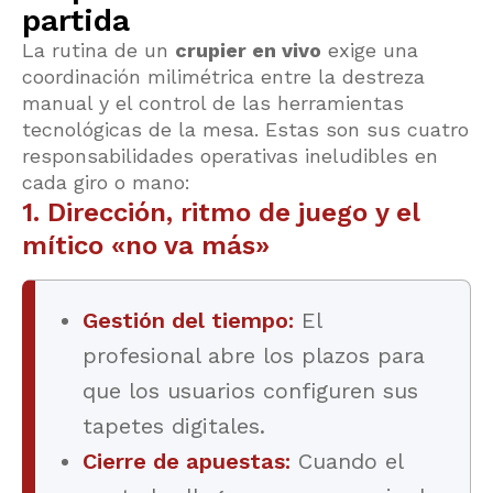
partida
La rutina de un
crupier en vivo
exige una
coordinación milimétrica entre la destreza
manual y el control de las herramientas
tecnológicas de la mesa. Estas son sus cuatro
responsabilidades operativas ineludibles en
cada giro o mano:
1. Dirección, ritmo de juego y el
mítico «no va más»
Gestión del tiempo:
El
profesional abre los plazos para
que los usuarios configuren sus
tapetes digitales.
Cierre de apuestas:
Cuando el