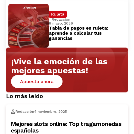
Ruleta
Redacción
6 mayo, 2026
Tabla de pagos en ruleta:
aprende a calcular tus
ganancias
¡Vive la emoción de las
mejores apuestas!
Apuesta ahora
Lo más leído
Redacción
4 noviembre, 2025
Mejores slots online: Top tragamonedas
españolas