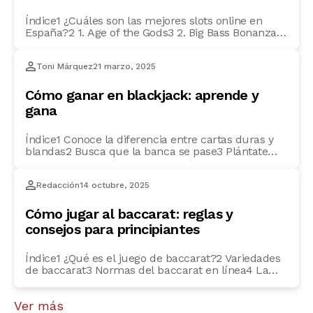
Índice1 ¿Cuáles son las mejores slots online en
España?2 1. Age of the Gods3 2. Big Bass Bonanza4
3. Gates of Olympus5 4. Starburst6 5. Starlight
Princess7 6. Sugar Rush slots8 7. Sweet Bonanza9
Toni Márquez
21 marzo, 2025
8. Mega Fire Blaze: Legacy of the Tiger10 9. 3 Pots
Riches11 10. Mega Fire Blaze: Khonsu God of Moon
PowerPlay […]
Cómo ganar en blackjack: aprende y
gana
Índice1 Conoce la diferencia entre cartas duras y
blandas2 Busca que la banca se pase3 Plántate
siempre con 17 o más4 Nunca aceptes una
apuesta de seguro5 Dividir siempre cuando tengas
Redacción
14 octubre, 2025
8 o as6 ¿Cuándo debo doblar mi apuesta?7 Conoce
algunos trucos8 No contar cartas en el blackjack
online9 Prueba las demos para practicar10 Ríndete
Cómo jugar al baccarat: reglas y
[…]
consejos para principiantes
Índice1 ¿Qué es el juego de baccarat?2 Variedades
de baccarat3 Normas del baccarat en línea4 La
disposición de la mesa de baccarat5 Valor de las
cartas en el baccarat6 El desarrollo del juego paso
Ver más
a paso7 Guía completa para jugar al baccarat