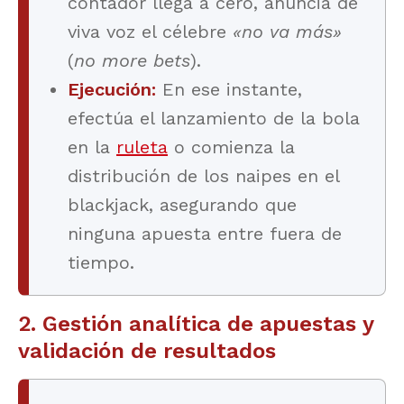
contador llega a cero, anuncia de
viva voz el célebre
«no va más»
(
no more bets
).
Ejecución:
En ese instante,
efectúa el lanzamiento de la bola
en la
ruleta
o comienza la
distribución de los naipes en el
blackjack, asegurando que
ninguna apuesta entre fuera de
tiempo.
2. Gestión analítica de apuestas y
validación de resultados