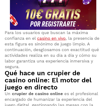
Para los usuarios que buscan la máxima
confianza en el
casino en vivo
, la presencia de
esta figura es sinónimo de juego limpio. A
continuación, desglosamos con exactitud qué
actividades realiza en su día a día y cómo su
labor garantiza una experiencia inmersiva y
segura.
Qué hace un crupier de
casino online: El motor del
juego en directo
Un
crupier de casino online
es el profesional
encargado de humanizar la experiencia del
juego digital, gestionando las mesas con la