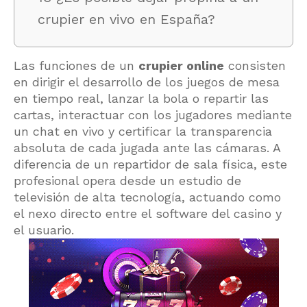
crupier en vivo en España?
Las funciones de un
crupier online
consisten
en dirigir el desarrollo de los juegos de mesa
en tiempo real, lanzar la bola o repartir las
cartas, interactuar con los jugadores mediante
un chat en vivo y certificar la transparencia
absoluta de cada jugada ante las cámaras. A
diferencia de un repartidor de sala física, este
profesional opera desde un estudio de
televisión de alta tecnología, actuando como
el nexo directo entre el software del casino y
el usuario.