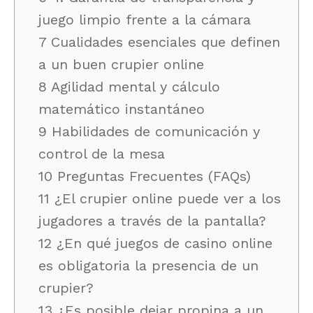
juego limpio frente a la cámara
7 Cualidades esenciales que definen
a un buen crupier online
8 Agilidad mental y cálculo
matemático instantáneo
9 Habilidades de comunicación y
control de la mesa
10 Preguntas Frecuentes (FAQs)
11 ¿El crupier online puede ver a los
jugadores a través de la pantalla?
12 ¿En qué juegos de casino online
es obligatoria la presencia de un
crupier?
13 ¿Es posible dejar propina a un