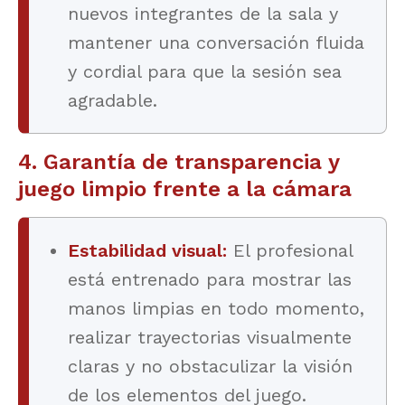
nuevos integrantes de la sala y
mantener una conversación fluida
y cordial para que la sesión sea
agradable.
4. Garantía de transparencia y
juego limpio frente a la cámara
Estabilidad visual:
El profesional
está entrenado para mostrar las
manos limpias en todo momento,
realizar trayectorias visualmente
claras y no obstaculizar la visión
de los elementos del juego.