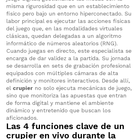
misma rigurosidad que en un establecimiento
físico pero bajo un entorno hiperconectado. Su
labor principal es ejecutar las acciones físicas
del juego que, en las modalidades virtuales
clásicas, quedan delegadas a un algoritmo
informático de números aleatorios (RNG).
Cuando juegas en directo, este especialista se
encarga de dar validez a la partida. Su jornada
se desarrolla en sets de grabación profesional
equipados con múltiples cámaras de alta
definición y monitores interactivos. Desde allí,
el
crupier
no solo ejecuta mecánicas de juego,
sino que monitoriza las apuestas que entran
de forma digital y mantiene el ambiente
dinámico y entretenido que buscan los
aficionados.
Las 4 funciones clave de un
crupier en vivo durante la