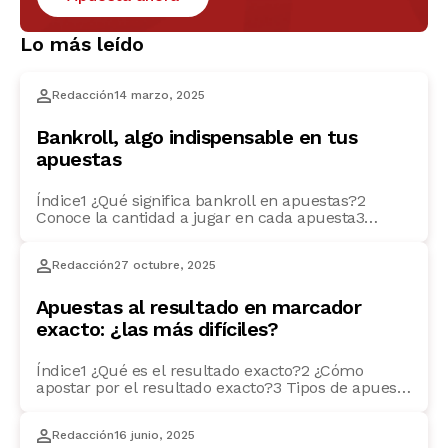
Lo más leído
Redacción
14 marzo, 2025
Bankroll, algo indispensable en tus
apuestas
Índice1 ¿Qué significa bankroll en apuestas?2
Conoce la cantidad a jugar en cada apuesta3
Consejos para cuidar tu bankroll4 Ponte límites5
Utiliza el stake6 Diversifica tus apuestas7 Controla
Redacción
27 octubre, 2025
tus impulsos8 Evalúa los riesgos En Sportium te
explicamos uno de los conceptos clave en las
apuestas deportivas, el bankroll: qué es, qué
Apuestas al resultado en marcador
cantidad jugar en cada […]
exacto: ¿las más difíciles?
Índice1 ¿Qué es el resultado exacto?2 ¿Cómo
apostar por el resultado exacto?3 Tipos de apuesta
de resultado exacto en fútbol4 Apuestas de
resultado exacto para partidos de Liga5 Apuestas
Redacción
16 junio, 2025
de resultado exacto en torneos internacionales6