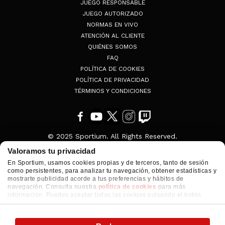
JUEGO RESPONSABLE
JUEGO AUTORIZADO
NORMAS EN VIVO
ATENCIÓN AL CLIENTE
QUIÉNES SOMOS
FAQ
POLÍTICA DE COOKIES
POLÍTICA DE PRIVACIDAD
TÉRMINOS Y CONDICIONES
© 2025 Sportium. All Rights Reserved.
Valoramos tu privacidad
En Sportium, usamos cookies propias y de terceros, tanto de sesión
como persistentes, para analizar tu navegación, obtener estadísticas y
mostrarte publicidad acorde a tus preferencias y hábitos de
navegación. Consulta nuestra
política de cookies
para más
información. Puedes aceptar todas las cookies pulsando el botón
"ACEPTAR" o configurarlas o rechazar su uso pulsando el botón
"CONFIGURAR"