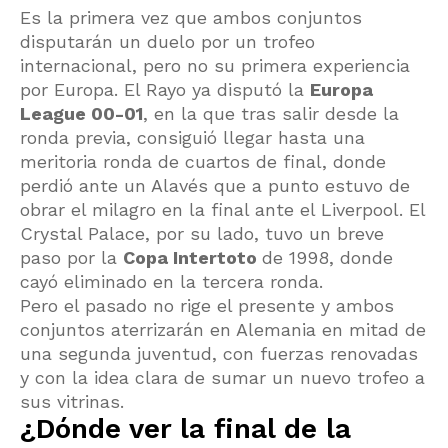
Es la primera vez que ambos conjuntos
disputarán un duelo por un trofeo
internacional, pero no su primera experiencia
por Europa. El Rayo ya disputó la
Europa
League 00-01
, en la que tras salir desde la
ronda previa, consiguió llegar hasta una
meritoria ronda de cuartos de final, donde
perdió ante un Alavés que a punto estuvo de
obrar el milagro en la final ante el Liverpool. El
Crystal Palace, por su lado, tuvo un breve
paso por la
Copa Intertoto
de 1998, donde
cayó eliminado en la tercera ronda.
Pero el pasado no rige el presente y ambos
conjuntos aterrizarán en Alemania en mitad de
una segunda juventud, con fuerzas renovadas
y con la idea clara de sumar un nuevo trofeo a
sus vitrinas.
¿Dónde ver la final de la