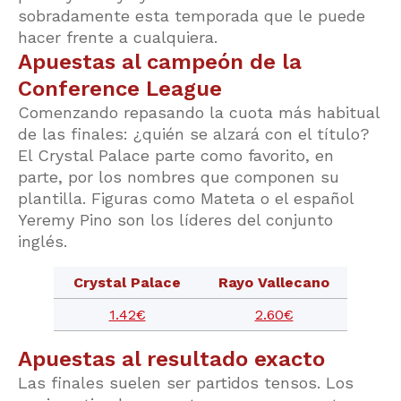
sobradamente esta temporada que le puede
hacer frente a cualquiera.
Apuestas al campeón de la
Conference League
Comenzando repasando la cuota más habitual
de las finales: ¿quién se alzará con el título?
El Crystal Palace parte como favorito, en
parte, por los nombres que componen su
plantilla. Figuras como Mateta o el español
Yeremy Pino son los líderes del conjunto
inglés.
Crystal Palace
Rayo Vallecano
1.42€
2.60€
Apuestas al resultado exacto
Las finales suelen ser partidos tensos. Los