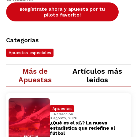
¡Regístrate ahora y apuesta por tu
piloto favorito!
Categorías
Apuestas especiales
Más de
Artículos más
Apuestas
leídos
Apuestas
Redacción
3 agosto, 2026
¿Qué es el xG? La nueva
estadística que redefine el
fútbol