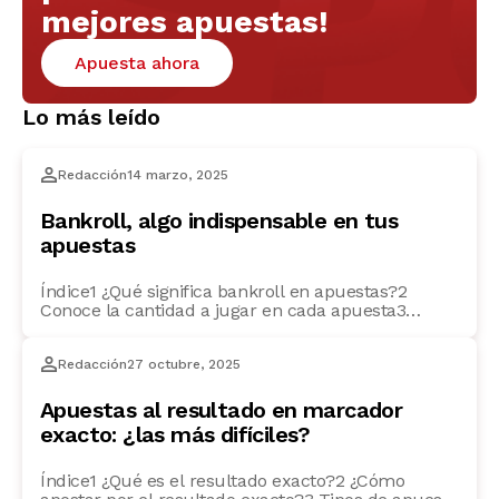
mejores apuestas!
Apuesta ahora
Lo más leído
Redacción
14 marzo, 2025
Bankroll, algo indispensable en tus
apuestas
Índice1 ¿Qué significa bankroll en apuestas?2
Conoce la cantidad a jugar en cada apuesta3
Consejos para cuidar tu bankroll4 Ponte límites5
Utiliza el stake6 Diversifica tus apuestas7 Controla
Redacción
27 octubre, 2025
tus impulsos8 Evalúa los riesgos En Sportium te
explicamos uno de los conceptos clave en las
apuestas deportivas, el bankroll: qué es, qué
Apuestas al resultado en marcador
cantidad jugar en cada […]
exacto: ¿las más difíciles?
Índice1 ¿Qué es el resultado exacto?2 ¿Cómo