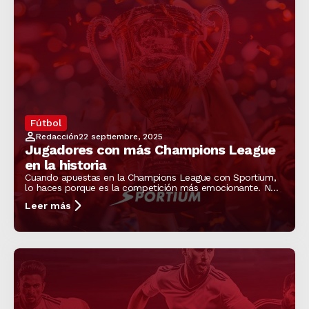
Fútbol
Redacción
22 septiembre, 2025
Jugadores con más Champions League
en la historia
Cuando apuestas en la Champions League con Sportium,
lo haces porque es la competición más emocionante. No
hay nada como ser campeón en este torneo, y eso es algo
Leer más
que solamente consiguen unos pocos privilegiados.
Algunos de ellos, incluso, tienen el honor de lograrlo varias
veces, lo que les encumbra a un lugar destacado de […]