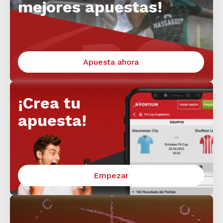
mejores apuestas!
Apuesta ahora
¡Crea tu
apuesta!
Empezar