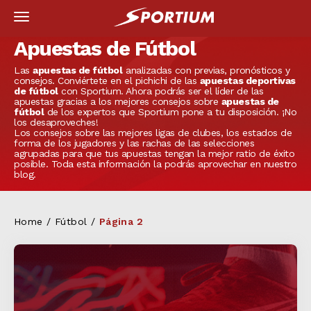
Apuestas de Fútbol
Las
apuestas de fútbol
analizadas con previas, pronósticos y
consejos. Conviértete en el pichichi de las
apuestas deportivas
de fútbol
con Sportium. Ahora podrás ser el líder de las
apuestas gracias a los mejores consejos sobre
apuestas de
fútbol
de los expertos que Sportium pone a tu disposición. ¡No
los desaproveches!
Los consejos sobre las mejores ligas de clubes, los estados de
forma de los jugadores y las rachas de las selecciones
agrupadas para que tus apuestas tengan la mejor ratio de éxito
posible. Toda esta información la podrás aprovechar en nuestro
blog.
Home
/
Fútbol
/
Página 2