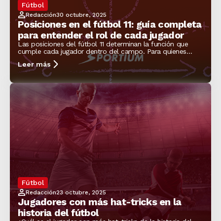
Fútbol
Redacción
30 octubre, 2025
Posiciones en el fútbol 11: guía completa
para entender el rol de cada jugador
Las posiciones del fútbol 11 determinan la función que
cumple cada jugador dentro del campo. Para quienes
hacen apuestas de fútbol es importante conocer esto
Leer más
porque, a la hora de elegir un determinado mercado, saber
lo que se puede esperar de cada futbolista es
fundamental para tomar decisiones. Te contamos cuál es
el rol de […]
Fútbol
Redacción
23 octubre, 2025
Jugadores con más hat-tricks en la
historia del fútbol