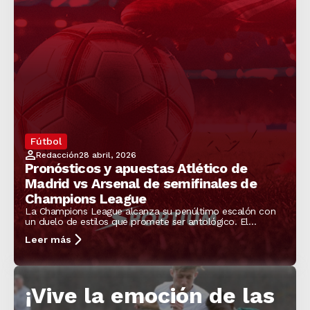
Fútbol
Redacción
28 abril, 2026
Pronósticos y apuestas Atlético de
Madrid vs Arsenal de semifinales de
Champions League
La Champions League alcanza su penúltimo escalón con
un duelo de estilos que promete ser antológico. El
Atlético de Madrid y el Arsenal se miden este martes 29
Leer más
de abril en el partido de ida de las semifinales en el
Estadio Metropolitano. Mientras los de Simeone buscan
regresar a una final europea tras una década […]
¡Vive la emoción de las