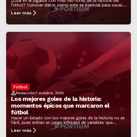
¿Cuál es el jugador con más hat-tricks de la historia del
fútbol? Conocer datos como este es esencial para sacar
el máximo partido a tus apuestas de fútbol. Por eso en
Leer más
Sportium recopilamos los nombres de los futbolistas que
más veces han sumado tres goles en un mismo partido.
¡Seguro que te llevas alguna sorpresa […]
Fútbol
Redacción
7 octubre, 2025
Los mejores goles de la historia:
momentos épicos que marcaron el
fútbol
Hacer un listado con los mejores goles de la historia no es
fácil, pues entran en juego infinidad de variables que
conviene tener en cuenta. En ocasiones la estética de la
Leer más
jugada obliga a incluir un tanto que quizás no fuese tan
relevante en su momento, mientras que en otras, la