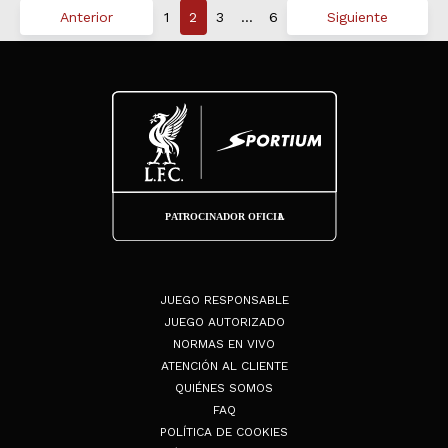
Anterior
1
2
3
…
6
Siguiente
JUEGO RESPONSABLE
JUEGO AUTORIZADO
NORMAS EN VIVO
ATENCIÓN AL CLIENTE
QUIÉNES SOMOS
FAQ
POLÍTICA DE COOKIES