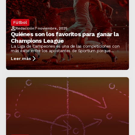
Fútbol
Redacción
7 noviembre, 2025
Quiénes son los favoritos para ganar la
Champions League
La Liga de Campeones es una de las competiciones con
más éxito entre los apostantes de Sportium porque
ofrece espectáculo, emoción y grandes cuotas. Por eso, al
Leer más
planificar tus apuestas de la Champions League, es
importante que tengas en cuenta lo que dicen los datos.
Aquí tienes un análisis de los favoritos en la Champions […]