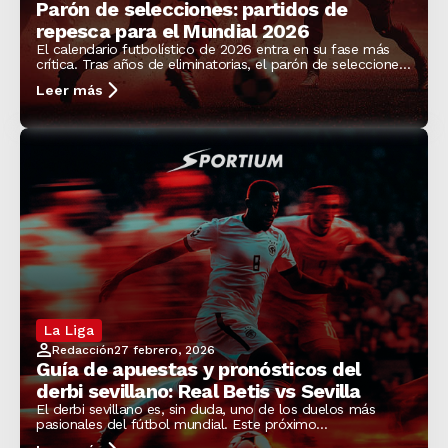
Parón de selecciones: partidos de
repesca para el Mundial 2026
El calendario futbolístico de 2026 entra en su fase más
crítica. Tras años de eliminatorias, el parón de selecciones
de marzo se convierte en el escenario definitivo para
Leer más
decidir quiénes ocuparán las últimas plazas del torneo
más importante del planeta. Con la repesca del Mundial
2026 en juego, la tensión alcanza su punto máximo tanto
[…]
La Liga
Redacción
27 febrero, 2026
Guía de apuestas y pronósticos del
derbi sevillano: Real Betis vs Sevilla
El derbi sevillano es, sin duda, uno de los duelos más
pasionales del fútbol mundial. Este próximo
enfrentamiento en la jornada 26 de LaLiga 2025/26 no es