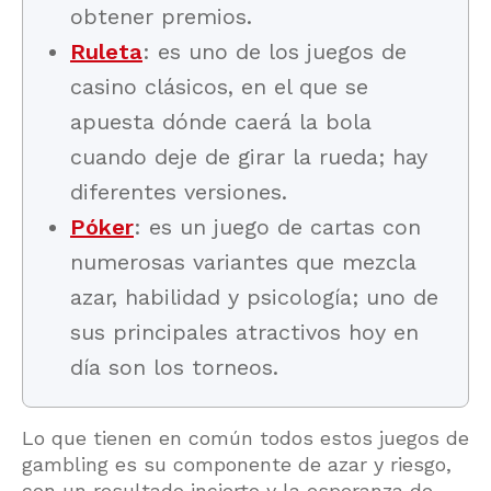
obtener premios.
Ruleta
: es uno de los juegos de
casino clásicos, en el que se
apuesta dónde caerá la bola
cuando deje de girar la rueda; hay
diferentes versiones.
Póker
: es un juego de cartas con
numerosas variantes que mezcla
azar, habilidad y psicología; uno de
sus principales atractivos hoy en
día son los torneos.
Lo que tienen en común todos estos juegos de
gambling es su componente de azar y riesgo,
con un resultado incierto y la esperanza de