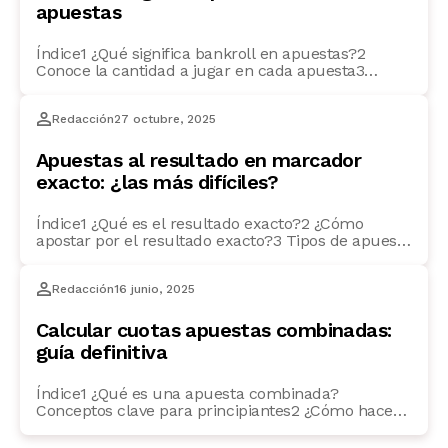
apuestas
Índice1 ¿Qué significa bankroll en apuestas?2
Conoce la cantidad a jugar en cada apuesta3
Consejos para cuidar tu bankroll4 Ponte límites5
Utiliza el stake6 Diversifica tus apuestas7 Controla
Redacción
27 octubre, 2025
tus impulsos8 Evalúa los riesgos En Sportium te
explicamos uno de los conceptos clave en las
apuestas deportivas, el bankroll: qué es, qué
Apuestas al resultado en marcador
cantidad jugar en cada […]
exacto: ¿las más difíciles?
Índice1 ¿Qué es el resultado exacto?2 ¿Cómo
apostar por el resultado exacto?3 Tipos de apuesta
de resultado exacto en fútbol4 Apuestas de
resultado exacto para partidos de Liga5 Apuestas
Redacción
16 junio, 2025
de resultado exacto en torneos internacionales6
¿Cuáles son las mejores estrategias para apostar al
resultado exacto en fútbol?7 FAQs frecuentes8
Calcular cuotas apuestas combinadas:
¿Cuál es el mejor momento para […]
guía definitiva
Índice1 ¿Qué es una apuesta combinada?
Conceptos clave para principiantes2 ¿Cómo hacer
una apuesta combinada?3 Tipos de apuestas
combinadas4 1. Apuesta combinada doble5 2.