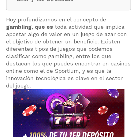
Hoy profundizamos en el concepto de
gambling, que es
toda actividad que implica
apostar algo de valor en un juego de azar con
el objetivo de obtener un beneficio. Existen
diferentes tipos de juegos que podemos
clasificar como gambling, entre los que
destacan los que puedes encontrar en casinos
online como el de Sportium, y es que la
innovación tecnológica es clave en el sector
del juego.