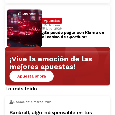
Apuestas
Redacción
15 julio, 2026
¿Se puede pagar con Klarna en
el casino de Sportium?
¡Vive la emoción de las
mejores apuestas!
Apuesta ahora
Lo más leído
Redacción
14 marzo, 2025
Bankroll, algo indispensable en tus