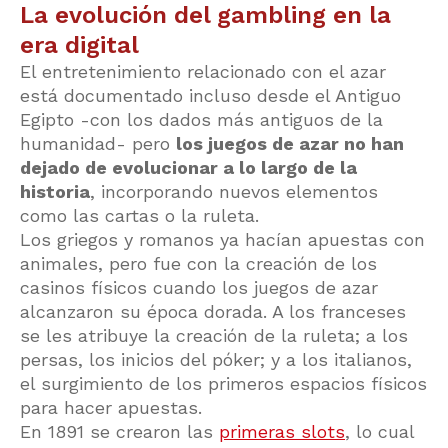
La evolución del gambling en la
era digital
El entretenimiento relacionado con el azar
está documentado incluso desde el Antiguo
Egipto -con los dados más antiguos de la
humanidad- pero
los juegos de azar no han
dejado de evolucionar a lo largo de la
historia
, incorporando nuevos elementos
como las cartas o la ruleta.
Los griegos y romanos ya hacían apuestas con
animales, pero fue con la creación de los
casinos físicos cuando los juegos de azar
alcanzaron su época dorada. A los franceses
se les atribuye la creación de la ruleta; a los
persas, los inicios del póker; y a los italianos,
el surgimiento de los primeros espacios físicos
para hacer apuestas.
En 1891 se crearon las
primeras slots
, lo cual