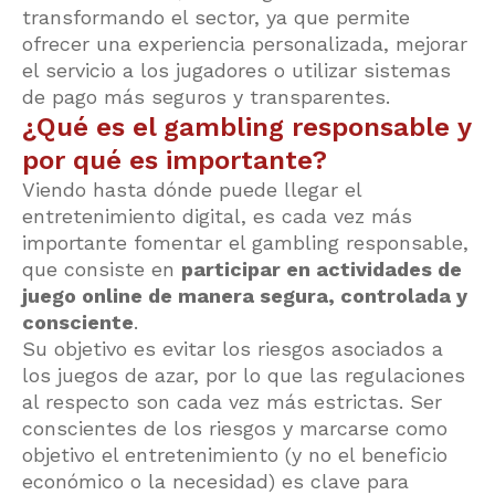
transformando el sector, ya que permite
ofrecer una experiencia personalizada, mejorar
el servicio a los jugadores o utilizar sistemas
de pago más seguros y transparentes.
¿Qué es el gambling responsable y
por qué es importante?
Viendo hasta dónde puede llegar el
entretenimiento digital, es cada vez más
importante fomentar el gambling responsable,
que consiste en
participar en actividades de
juego online de manera segura, controlada y
consciente
.
Su objetivo es evitar los riesgos asociados a
los juegos de azar, por lo que las regulaciones
al respecto son cada vez más estrictas. Ser
conscientes de los riesgos y marcarse como
objetivo el entretenimiento (y no el beneficio
económico o la necesidad) es clave para