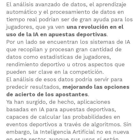
El análisis avanzado de datos, el aprendizaje
automático y el procesamiento de datos en
tiempo real podrían ser de gran ayuda para los
jugadores, que ya ven
una revolución en el
uso de la IA en apuestas deportivas
.
Por un lado se encuentran los sistemas de IA
que recopilan y procesan gran cantidad de
datos como estadísticas de jugadores,
rendimiento deportivo u otros aspectos que
pueden ser clave en la competición.
El análisis de esos datos podría servir para
predecir resultados,
mejorando las opciones
de acierto de los apostantes
.
Ya han surgido, de hecho, aplicaciones
basadas en IA para apuestas deportivas,
capaces de calcular las probabilidades en
eventos deportivos a través de algoritmos. Sin
embargo, la Inteligencia Artificial no es nueva
en este sector, aunque sus usos sí están