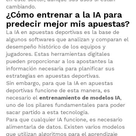
cambiando.
¿Cómo entrenar a la IA para
predecir mejor mis apuestas?
La IA en apuestas deportivas es la base de
algunos softwares que analizan y comparan el
desempeño histórico de los equipos y
jugadores. Estas herramientas digitales
pueden proporcionar a los apostantes la
información necesaria para planificar sus
estrategias en apuestas deportivas.
Sin embargo, para que la IA en apuestas
deportivas funcione de esta manera, es
necesario el
entrenamiento de modelos IA
,
uno de los pilares fundamentales para poder
sacar partido a esta tecnología.
Para que cualquier IA funcione, es necesario
alimentarla de datos. Existen varios modelos
que utilizan algoritmos para el aprendizaje