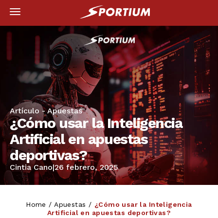
Artículo -
Apuestas
¿Cómo usar la Inteligencia
Artificial en apuestas
deportivas?
Cintia Cano
|
26 febrero, 2025
Home
/
Apuestas
/
¿Cómo usar la Inteligencia
Artificial en apuestas deportivas?