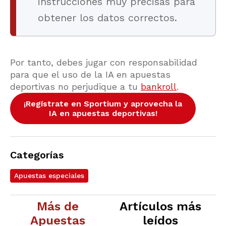
instrucciones muy precisas para
obtener los datos correctos.
Por tanto, debes jugar con responsabilidad
para que el uso de la IA en apuestas
deportivas no perjudique a tu
bankroll
.
¡Regístrate en Sportium y aprovecha la
IA en apuestas deportivas!
Categorías
Apuestas especiales
Más de
Artículos más
Apuestas
leídos