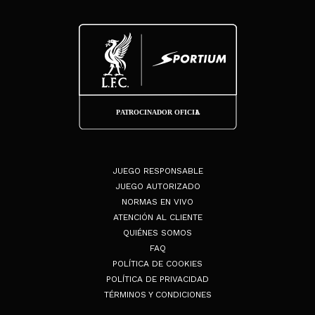
combinadas paso a paso9 Cálculo de la cuota final
de una apuesta combinada10 […]
JUEGO RESPONSABLE
JUEGO AUTORIZADO
NORMAS EN VIVO
ATENCIÓN AL CLIENTE
QUIÉNES SOMOS
FAQ
POLÍTICA DE COOKIES
POLÍTICA DE PRIVACIDAD
TÉRMINOS Y CONDICIONES