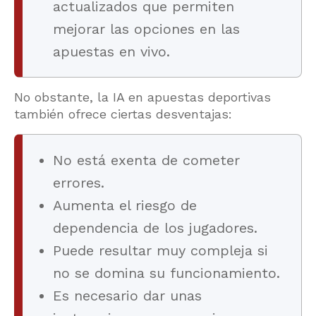
actualizados que permiten
mejorar las opciones en las
apuestas en vivo.
No obstante, la IA en apuestas deportivas
también ofrece ciertas desventajas:
No está exenta de cometer
errores.
Aumenta el riesgo de
dependencia de los jugadores.
Puede resultar muy compleja si
no se domina su funcionamiento.
Es necesario dar unas