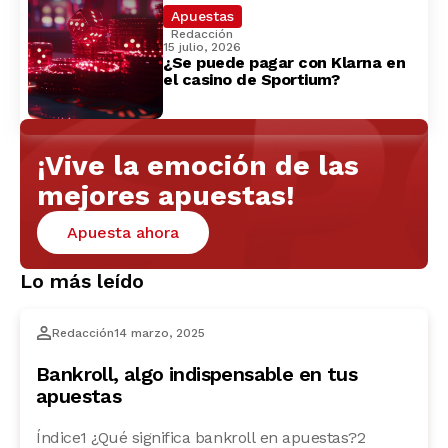
Apuestas
Redacción
15 julio, 2026
¿Se puede pagar con Klarna en
el casino de Sportium?
¡Vive la emoción de las
mejores apuestas!
Apuesta ahora
Lo más leído
Redacción
14 marzo, 2025
Bankroll, algo indispensable en tus
apuestas
Índice1 ¿Qué significa bankroll en apuestas?2