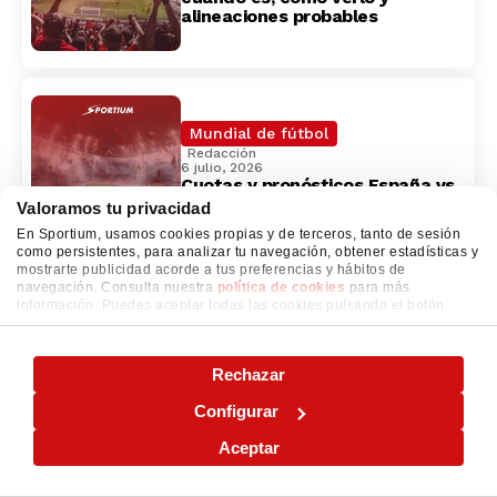
alineaciones probables
Mundial de fútbol
Redacción
6 julio, 2026
Cuotas y pronósticos España vs
Portugal: cuándo es, cómo verlo
Valoramos tu privacidad
y alineaciones probables
En Sportium, usamos cookies propias y de terceros, tanto de sesión
como persistentes, para analizar tu navegación, obtener estadísticas y
mostrarte publicidad acorde a tus preferencias y hábitos de
navegación. Consulta nuestra
política de cookies
para más
¡Vive la emoción de las
información. Puedes aceptar todas las cookies pulsando el botón
"ACEPTAR" o configurarlas o rechazar su uso pulsando el botón
mejores apuestas!
"CONFIGURAR"
Rechazar
Apuesta ahora
Configurar
Lo más leído
Aceptar
Regístrate y consigue hasta 200€
Redacción
2 marzo, 2026