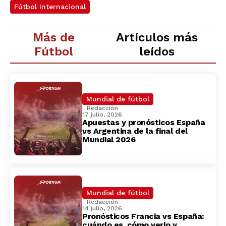
Fútbol Internacional
Más de
Artículos más
Fútbol
leídos
Mundial de fútbol
Redacción
17 julio, 2026
Apuestas y pronósticos España
vs Argentina de la final del
Mundial 2026
Mundial de fútbol
Redacción
14 julio, 2026
Pronósticos Francia vs España:
cuándo es, cómo verlo y