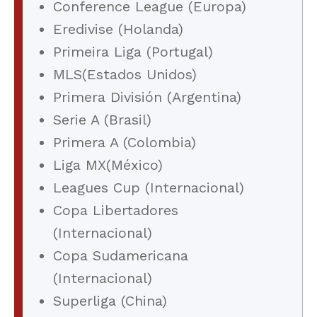
Conference League (Europa)
Eredivise (Holanda)
Primeira Liga (Portugal)
MLS(Estados Unidos)
Primera División (Argentina)
Serie A (Brasil)
Primera A (Colombia)
Liga MX(México)
Leagues Cup (Internacional)
Copa Libertadores
(Internacional)
Copa Sudamericana
(Internacional)
Superliga (China)