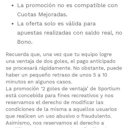
La promoción no es compatible con
Cuotas Mejoradas.
La oferta solo es válida para
apuestas realizadas con saldo real, no
Bono.
Recuerda que, una vez que tu equipo logre
una ventaja de dos goles, el pago anticipado
se procesará rápidamente. No obstante, puede
haber un pequeño retraso de unos 5 a 10
minutos en algunos casos.
La promoción ‘2 goles de ventaja’ de Sportium
está concebida para fines recreativos y nos
reservamos el derecho de modificar las
condiciones de la misma a aquellos usuarios
que realicen un uso abusivo o fraudulento.
Asimismo, nos reservamos el derecho a