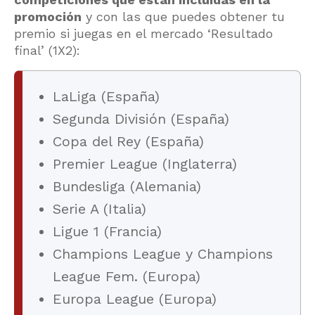
promoción
y con las que puedes obtener tu
premio si juegas en el mercado ‘Resultado
final’ (1X2):
LaLiga (España)
Segunda División (España)
Copa del Rey (España)
Premier League (Inglaterra)
Bundesliga (Alemania)
Serie A (Italia)
Ligue 1 (Francia)
Champions League y Champions
League Fem. (Europa)
Europa League (Europa)