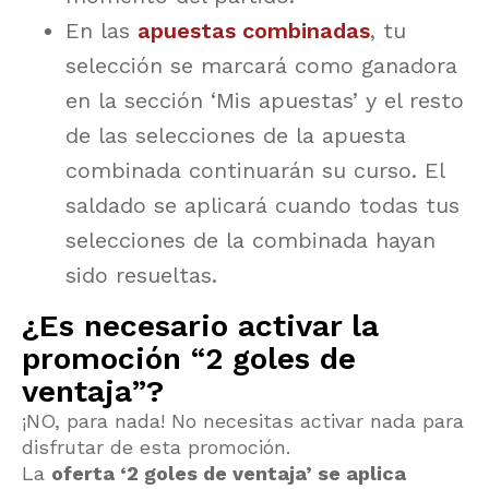
En las
apuestas combinadas
, tu
selección se marcará como ganadora
en la sección ‘Mis apuestas’ y el resto
de las selecciones de la apuesta
combinada continuarán su curso. El
saldado se aplicará cuando todas tus
selecciones de la combinada hayan
sido resueltas.
¿Es necesario activar la
promoción “2 goles de
ventaja”?
¡NO, para nada! No necesitas activar nada para
disfrutar de esta promoción.
La
oferta ‘2 goles de ventaja’ se aplica