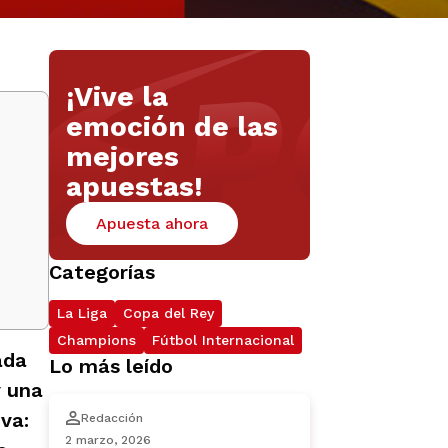
¡Vive la
emoción de las
mejores
apuestas!
Apuesta ahora
Categorías
La Liga
Copa del Rey
Champions
Fútbol Internacional
ada
Lo más leído
y una
va:
Redacción
2 marzo, 2026