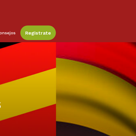
Registrate
onsejos
s