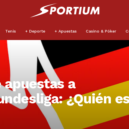
Tenis
+ Deporte
+ Apuestas
Casino & Póker
C
 apuestas a
ndesliga: ¿Quién e