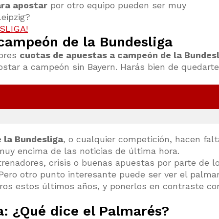
ra apostar
por otro equipo pueden ser muy
Leipzig?
SLIGA!
 campeón de la Bundesliga
jores
cuotas de apuestas a campeón de la Bundesl
ostar a campeón sin Bayern. Harás bien de quedart
 la Bundesliga
, o cualquier competición, hacen fal
 muy encima de las noticias de última hora.
trenadores, crisis o buenas apuestas por parte de l
Pero otro punto interesante puede ser ver el palma
iros estos últimos años, y ponerlos en contraste co
a: ¿Qué dice el Palmarés?