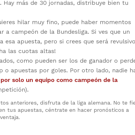
 Hay más de 30 jornadas, distribuye bien tu
uieres hilar muy fino, puede haber momentos
r a campeón de la Bundesliga. Si ves que un
 esa apuesta, pero si crees que será revulsiv
a las cuotas altas!
dos, como pueden ser los de ganador o perd
p o apuestas por goles. Por otro lado, nadie h
 por solo un equipo como campeón de la
petición).
os anteriores, disfruta de la liga alemana. No te fí
en tus apuestas, céntrate en hacer pronósticos a
ventaja.