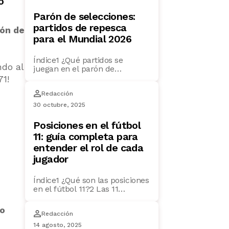
o
Parón de selecciones:
partidos de repesca
ón de
para el Mundial 2026
Índice1 ¿Qué partidos se
ndo al
juegan en el parón de
selecciones?2 Fechas de los
71!
próximos parón de selecciones
Redacción
en 20263 Marzo 2026: Repesca
final para el Mundial 20264
30 octubre, 2025
¿Cuáles son las selecciones
que podrían clasificarse para
Posiciones en el fútbol
el Mundial en este parón?5
11: guía completa para
Cancelación de la Finalissima
entender el rol de cada
España-Argentina6 ¿Qué es un
parón de selecciones y qué
jugador
oportunidades ofrece?7 […]
Índice1 ¿Qué son las posiciones
en el fútbol 11?2 Las 11
posiciones en el fútbol: roles y
funciones3 Portero
to
Redacción
(guardameta o arquero)4
Defensa central (central)5
14 agosto, 2025