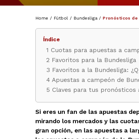
Home
/
Fútbol
/
Bundesliga
/
Pronósticos de
Índice
1 Cuotas para apuestas a camp
2 Favoritos para la Bundesliga
3 Favoritos a la Bundesliga: ¿
4 Apuestas a campeón de Bund
5 Claves para tus pronósticos
Si eres un fan de las apuestas de
mirando los mercados y las cuotas
gran opción, en las apuestas a la