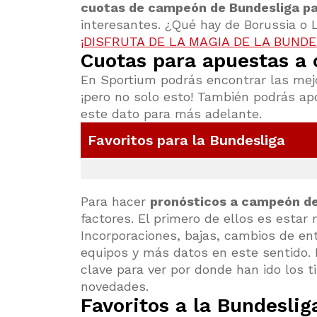
cuotas de campeón de Bundesliga pa
interesantes. ¿Qué hay de Borussia o 
¡DISFRUTA DE LA MAGIA DE LA BUNDE
Cuotas para apuestas a
En Sportium podrás encontrar las me
¡pero no solo esto! También podrás ap
este dato para más adelante.
Favoritos para la Bundesliga
Para hacer
pronósticos a campeón de
factores. El primero de ellos es estar
Incorporaciones, bajas, cambios de en
equipos y más datos en este sentido. 
clave para ver por donde han ido los t
novedades.
Favoritos a la Bundeslig