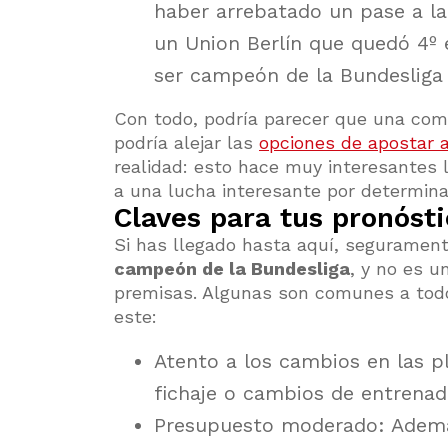
haber arrebatado un pase a la
un Union Berlín que quedó 4º 
ser campeón de la Bundesliga (
Con todo, podría parecer que una co
podría alejar las
opciones de apostar a
realidad: esto hace muy interesantes 
a una lucha interesante por determin
Claves para tus pronóst
Si has llegado hasta aquí, seguramen
campeón de la Bundesliga
, y no es 
premisas. Algunas son comunes a todo
este:
Atento a los cambios en las p
fichaje o cambios de entrenado
Presupuesto moderado: Ademá