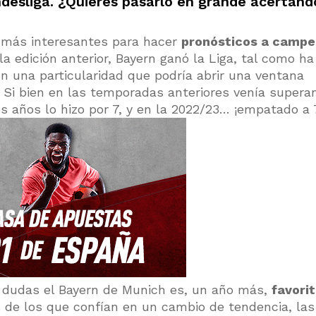
desliga
. ¿Quieres pasarlo en grande acertand
 más interesantes para hacer
pronósticos a campe
la edición anterior, Bayern ganó la Liga, tal como ha
on una particularidad que podría abrir una ventana
s. Si bien en las temporadas anteriores venía supera
 años lo hizo por 7, y en la 2022/23… ¡empatado a 
a dudas el Bayern de Munich es, un año más,
favori
es de los que confían en un cambio de tendencia, las