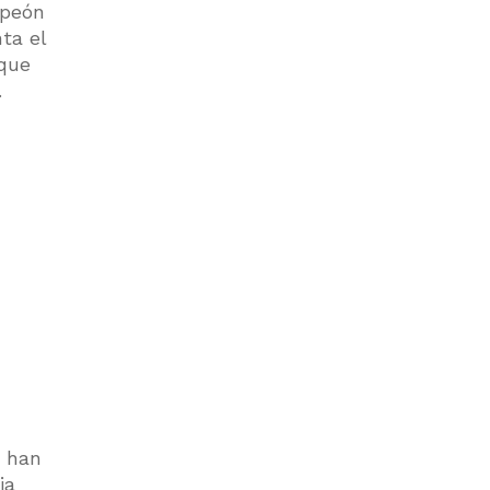
mpeón
ta el
que
.
s han
ia