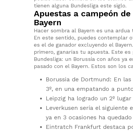
tienen alguna Bundesliga este siglo.
Apuestas a campeón de 
Bayern
Hacer sombra al Bayern es una ardua t
En este sentido, puedes contemplar o
es el de ganador excluyendo el Bayern
primero, ganarías tu apuesta. Este es
Bundesliga: un Borussia con años ya 
pasado con el Bayern. Estos son los c
Borussia de Dortmund: En las 
3º, en una empatando a punto
Leipzig ha logrado un 2º lugar
Leverkusen sería el siguiente
ya en 3 ocasiones ha quedado
Eintratch Frankfurt destaca p