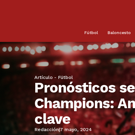
Fútbol
Baloncesto
Artículo -
Fútbol
Pronósticos se
Champions: Aná
clave
Redacción
|
7 mayo, 2024