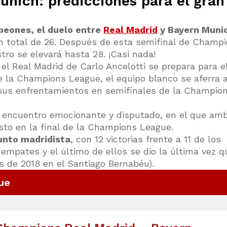
unich
: predicciones para el gran
mpeones, el duelo entre
Real Madrid
y
Bayern Muni
n total de 26. Después de esta semifinal de Champ
tro se elevará hasta 28. ¡Casi nada!
 el Real Madrid de Carlo Ancelotti se prepara para e
de la Champions League, el equipo blanco se aferra 
en sus enfrentamientos en semifinales de la Champio
n encuentro emocionante y disputado, en el que am
to en la final de la Champions League.
junto madridista
, con 12 victorias frente a 11 de los
empates y el último de ellos se dio la última vez q
s de 2018 en el Santiago Bernabéu).
ue