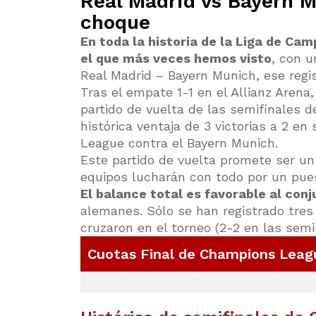
Real Madrid vs
Bayern M
choque
En toda la historia de la Liga de Ca
el que más veces hemos visto
, con u
Real Madrid – Bayern Munich, ese regis
Tras el empate 1-1 en el Allianz Arena,
partido de vuelta de las semifinales 
histórica ventaja de 3 victorias a 2 
League contra el Bayern Munich.
Este partido de vuelta promete ser u
equipos lucharán con todo por un pues
El balance total es favorable al con
alemanes. Sólo se han registrado tres 
cruzaron en el torneo (2-2 en las semi
Cuotas Final de Champions Leag