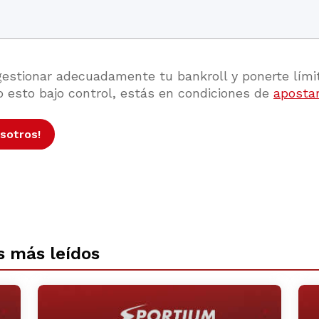
 gestionar adecuadamente tu bankroll y ponerte lími
o esto bajo control, estás en condiciones de
apostar
sotros!
s más leídos