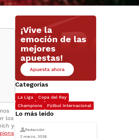
¡Vive la
emoción de las
mejores
apuestas!
Apuesta ahora
Categorías
La Liga
Copa del Rey
Champions
Fútbol Internacional
amos
Lo más leído
r los
nich y
Redacción
pions
2 marzo, 2026