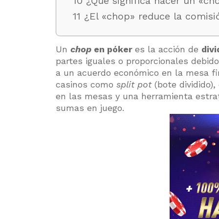
10 ¿Qué significa hacer un «ch
11 ¿El «chop» reduce la comisió
Un
chop
en póker
es la acción de
div
partes iguales o proporcionales debid
a un acuerdo económico en la mesa fin
casinos como
split pot
(bote dividido)
en las mesas y una herramienta estrat
sumas en juego.