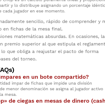
artir y lo distribuye asignando un porcentaje idéntic
ee cada jugador en ese momento.
madamente sencillo, rápido de comprender y 
o en fichas de la mesa final.
iones matemáticas absurdas. En ocasiones, la
 un premio superior al que estipula el reglamen
, lo que obliga a reajustar el pacto de forma
ases del torneo.
FAQs)
 impares en un bote compartido?
tidad impar de fichas que impide una división
de menor denominación se asigna al jugador activo
 la mesa.
op» de ciegas en mesas de dinero (cas