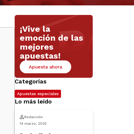
¡Vive la
emoción de las
mejores
apuestas!
Apuesta ahora
Categorías
Apuestas especiales
Lo más leído
Redacción
14 marzo, 2025