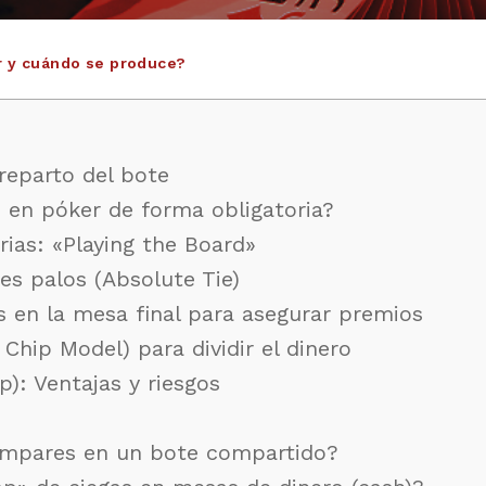
r y cuándo se produce?
reparto del bote
en póker de forma obligatoria?
ias: «Playing the Board»
es palos (Absolute Tie)
s en la mesa final para asegurar premios
hip Model) para dividir el dinero
p): Ventajas y riesgos
 impares en un bote compartido?