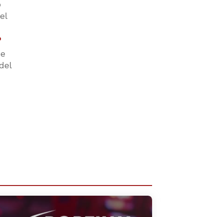
o
el
?
de
del