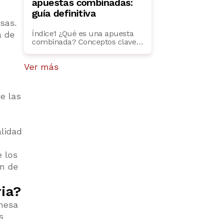
apuestas combinadas:
las mejores estrategias para
guía definitiva
apostar al resultado exacto en
fútbol?7 FAQs frecuentes8
sas.
¿Cuál es el mejor momento
Índice1 ¿Qué es una apuesta
a de
para […]
combinada? Conceptos clave
para principiantes2 ¿Cómo
hacer una apuesta
Ver más
combinada?3 Tipos de
apuestas combinadas4 1.
Apuesta combinada doble5 2.
Apuesta combinada triple6 3.
ne las
Apuesta combinada
cuádruple7 4. Super
combinadas o apuestas
múltiples8 Cómo calcular
alidad
cuotas en apuestas
combinadas paso a paso9
Cálculo de la cuota final de
e los
una apuesta combinada10 […]
ón de
ia?
 mesa
s