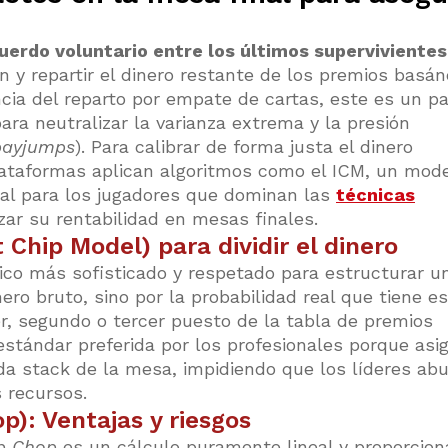
erdo voluntario entre los últimos supervivientes
n y repartir el dinero restante de los premios basá
ncia del reparto por empate de cartas, este es un p
ra neutralizar la varianza extrema y la presión
payjumps
). Para calibrar de forma justa el dinero
lataformas aplican algoritmos como el ICM, un mod
al para los jugadores que dominan las
técnicas
ar su rentabilidad en mesas finales.
Chip Model) para dividir el dinero
co más sofisticado y respetado para estructurar u
ero bruto, sino por la probabilidad real que tiene e
r, segundo o tercer puesto de la tabla de premios
estándar preferida por los profesionales porque asi
ada stack de la mesa, impidiendo que los líderes ab
 recursos.
p): Ventajas y riesgos
p Chop
es un cálculo puramente lineal y proporciona