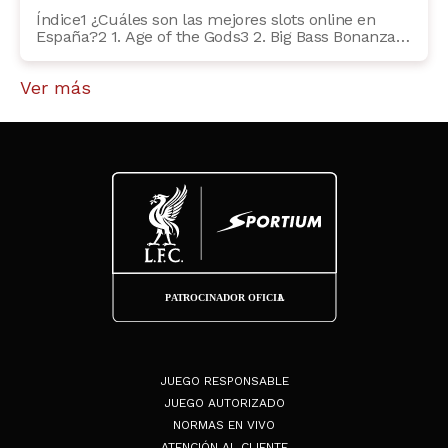
Índice1 ¿Cuáles son las mejores slots online en
España?2 1. Age of the Gods3 2. Big Bass Bonanza4
3. Gates of Olympus5 4. Starburst6 5. Starlight
Princess7 6. Sugar Rush slots8 7. Sweet Bonanza9
Ver más
8. Mega Fire Blaze: Legacy of the Tiger10 9. 3 Pots
Riches11 10. Mega Fire Blaze: Khonsu God of Moon
PowerPlay […]
JUEGO RESPONSABLE
JUEGO AUTORIZADO
NORMAS EN VIVO
ATENCIÓN AL CLIENTE