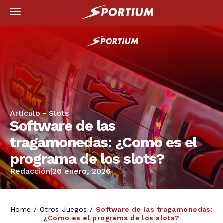
Artículo -
Slots
Software de las
tragamonedas: ¿Como es el
programa de los slots?
Redacción
|
26 enero, 2026
Home
/
Otros Juegos
/
Software de las tragamonedas:
¿Como es el programa de los slots?