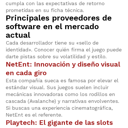
cumpla con las expectativas de retorno
prometidas en su ficha técnica.
Principales proveedores de
software en el mercado
actual
Cada desarrollador tiene su «sello de
identidad». Conocer quién firma el juego puede
darte pistas sobre su volatilidad y estilo.
NetEnt: Innovación y diseño visual
en cada giro
Esta compañía sueca es famosa por elevar el
estándar visual. Sus juegos suelen incluir
mecánicas innovadoras como los rodillos en
cascada (Avalanche) y narrativas envolventes.
Si buscas una experiencia cinematográfica,
NetEnt es el referente.
Playtech: El gigante de las slots