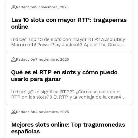
Redacción
5 noviembre, 2025
Las 10 slots con mayor RTP: tragaperras
online
Índice1 Top 10 de slots con mayor RTP2 Absolutely
Mammoth! PowerPlay Jackpot3 Age of the Gods:
Hercules Rules4 Sugar Rush5 Big Bass Bonanza6
Aztec Fruits7 Breakout Bob8 Marching Legions9
Redacción
7 noviembre, 2025
Book of 9910 Esmeralda11 24 Coins12 Tabla
comparativa: slots con más RTP teórico vs RTP
real13 ¿Cómo afecta el RTP en las slots?14 ¿Dónde
Qué es el RTP en slots y cómo puedo
jugar slots […]
usarlo para ganar
Índice1 ¿Qué significa RTP?2 ¿Cómo se calcula el
RTP en los slots?3 El RTP y la ventaja de la casa4
¿RTP y volatilidad son lo mismo?5 ¿Cuándo se
considera una slot con RTP normal?6 ¿Cómo saber
Redacción
4 noviembre, 2025
si una slot tiene un RTP alto?7 Slots con mejor RTP
en Sportium El RTP en slots es la […]
Mejores slots online: Top tragamonedas
españolas