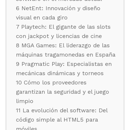
6 NetEnt: Innovación y diseño
visual en cada giro
7 Playtech: El gigante de las slots
con jackpot y licencias de cine
8 MGA Games: El liderazgo de las
máquinas tragamonedas en España
9 Pragmatic Play: Especialistas en
mecánicas dinámicas y torneos
10 Cómo los proveedores
garantizan la seguridad y el juego
limpio
11 La evolución del software: Del
código simple al HTML5 para
móviles