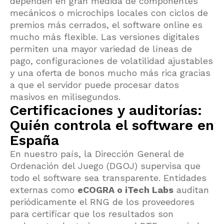
dependen en gran medida de componentes
mecánicos o microchips locales con ciclos de
premios más cerrados, el software online es
mucho más flexible. Las versiones digitales
permiten una mayor variedad de líneas de
pago, configuraciones de volatilidad ajustables
y una oferta de bonos mucho más rica gracias
a que el servidor puede procesar datos
masivos en milisegundos.
Certificaciones y auditorías:
Quién controla el software en
España
En nuestro país, la Dirección General de
Ordenación del Juego (DGOJ) supervisa que
todo el software sea transparente. Entidades
externas como
eCOGRA o iTech Labs
auditan
periódicamente el RNG de los proveedores
para certificar que los resultados son