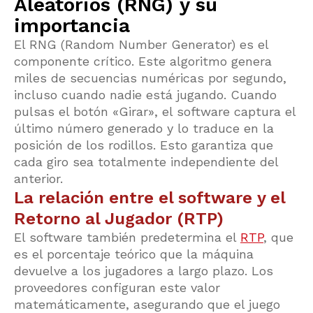
Aleatorios (RNG) y su
importancia
El RNG (Random Number Generator) es el
componente crítico. Este algoritmo genera
miles de secuencias numéricas por segundo,
incluso cuando nadie está jugando. Cuando
pulsas el botón «Girar», el software captura el
último número generado y lo traduce en la
posición de los rodillos. Esto garantiza que
cada giro sea totalmente independiente del
anterior.
La relación entre el software y el
Retorno al Jugador (RTP)
El software también predetermina el
RTP
, que
es el porcentaje teórico que la máquina
devuelve a los jugadores a largo plazo. Los
proveedores configuran este valor
matemáticamente, asegurando que el juego