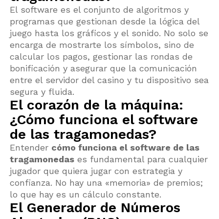
El software es el conjunto de algoritmos y
programas que gestionan desde la lógica del
juego hasta los gráficos y el sonido. No solo se
encarga de mostrarte los símbolos, sino de
calcular los pagos, gestionar las rondas de
bonificación y asegurar que la comunicación
entre el servidor del casino y tu dispositivo sea
segura y fluida.
El corazón de la máquina:
¿Cómo funciona el software
de las tragamonedas?
Entender
cómo funciona el software de las
tragamonedas
es fundamental para cualquier
jugador que quiera jugar con estrategia y
confianza. No hay una «memoria» de premios;
lo que hay es un cálculo constante.
El Generador de Números