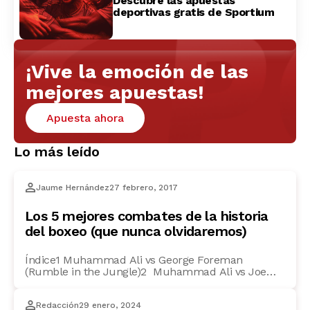
Descubre las apuestas
deportivas gratis de Sportium
¡Vive la emoción de las
mejores apuestas!
Apuesta ahora
Lo más leído
Jaume Hernández
27 febrero, 2017
Los 5 mejores combates de la historia
del boxeo (que nunca olvidaremos)
Índice1 Muhammad Ali vs George Foreman
(Rumble in the Jungle)2 Muhammad Ali vs Joe
Frazier III3 Mike Tyson vs Evander Holyfield4 Diego
Corrales vs José Luis Castillo5 Mayweather vs
Redacción
29 enero, 2024
Pacquiao6 McGregor vs Mayweather “El combate