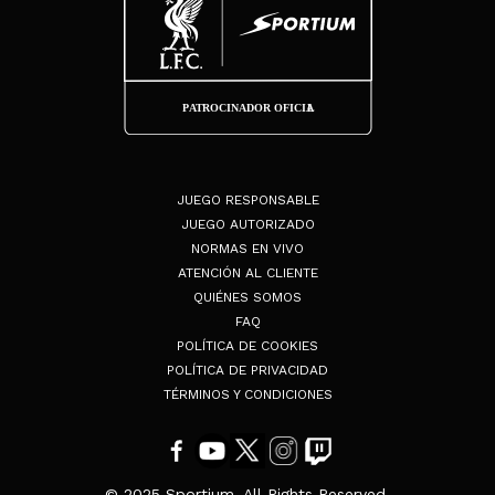
JUEGO RESPONSABLE
JUEGO AUTORIZADO
NORMAS EN VIVO
ATENCIÓN AL CLIENTE
QUIÉNES SOMOS
FAQ
POLÍTICA DE COOKIES
POLÍTICA DE PRIVACIDAD
TÉRMINOS Y CONDICIONES
© 2025 Sportium. All Rights Reserved.