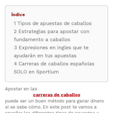
Índice
1 Tipos de apuestas de caballos
2 Estrategias para apostar con
fundamento a caballos
3 Expresiones en ingles que te
ayudarán en tus apuestas
4 Carreras de caballos españolas
SOLO en Sportium
Apostar en las
carreras de caballos
puede ser un buen método para ganar dinero
si se sabe cómo. En este post te vamos a
enseñar los diferentes tipos de apuestas y