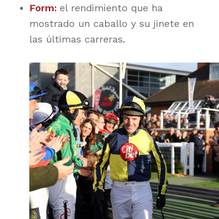
Form:
el rendimiento que ha
mostrado un caballo y su jinete en
las últimas carreras.