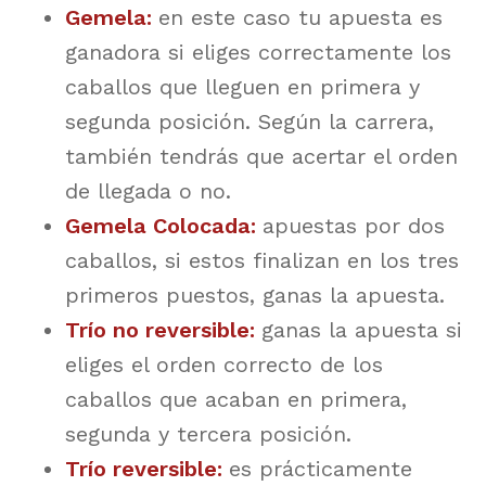
Gemela:
en este caso tu apuesta es
ganadora si eliges correctamente los
caballos que lleguen en primera y
segunda posición. Según la carrera,
también tendrás que acertar el orden
de llegada o no.
Gemela Colocada:
apuestas por dos
caballos, si estos finalizan en los tres
primeros puestos, ganas la apuesta.
Trío no reversible:
ganas la apuesta si
eliges el orden correcto de los
caballos que acaban en primera,
segunda y tercera posición.
Trío reversible:
es prácticamente