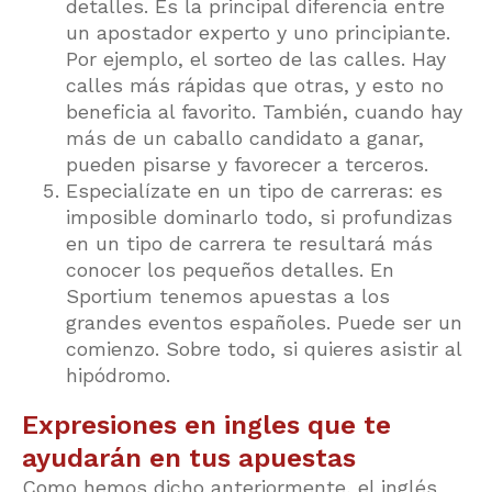
detalles. Es la principal diferencia entre
un apostador experto y uno principiante.
Por ejemplo, el sorteo de las calles. Hay
calles más rápidas que otras, y esto no
beneficia al favorito. También, cuando hay
más de un caballo candidato a ganar,
pueden pisarse y favorecer a terceros.
Especialízate en un tipo de carreras:
es
imposible dominarlo todo, si profundizas
en un tipo de carrera te resultará más
conocer los pequeños detalles. En
Sportium tenemos apuestas a los
grandes eventos españoles. Puede ser un
comienzo. Sobre todo, si quieres asistir al
hipódromo.
Expresiones en ingles que te
ayudarán en tus apuestas
Como hemos dicho anteriormente, el inglés