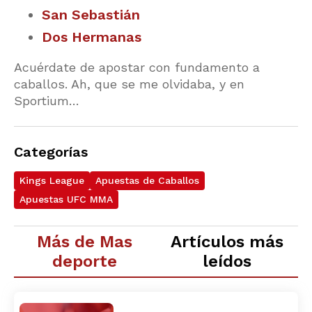
San Sebastián
Dos Hermanas
Acuérdate de apostar con fundamento a
caballos. Ah, que se me olvidaba, y en
Sportium…
Categorías
Kings League
Apuestas de Caballos
Apuestas UFC MMA
Más de Mas
Artículos más
deporte
leídos