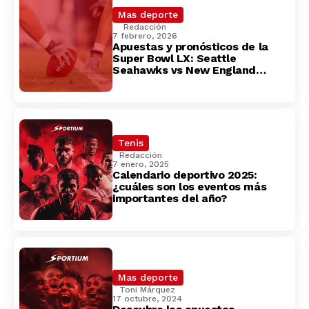
Mas deporte
Redacción
7 febrero, 2026
Apuestas y pronósticos de la
Super Bowl LX: Seattle
Seahawks vs New England
Patriots
Tenis
Redacción
7 enero, 2025
Calendario deportivo 2025:
¿cuáles son los eventos más
importantes del año?
Mas deporte
Toni Márquez
17 octubre, 2024