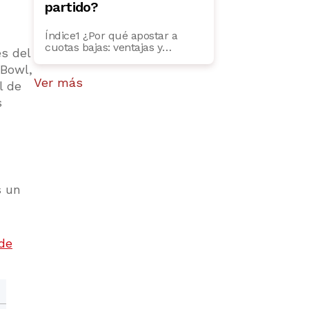
partido?
participantes, ya sea equipo o
atleta, provocando que sea su
rival el que […]
Índice1 ¿Por qué apostar a
cuotas bajas: ventajas y
s del
riesgos? ¿Es rentable?2
 Bowl,
Comprensión de las cuotas
Ver más
bajas: fundamentos para
l de
principiantes3 Cómo apostar a
s
cuotas bajas: técnicas
avanzadas4 ¿Conviene hacer
apuestas combinadas a cuotas
muy bajas?5 ¿A qué deportes
conviene apostar a cuotas muy
bajas?6 Selección de apuestas:
criterios para elegir eventos a
cuotas bajas ¿Por […]
s un
de