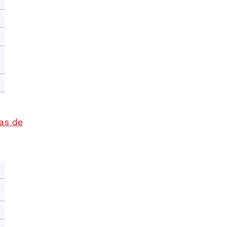
as de