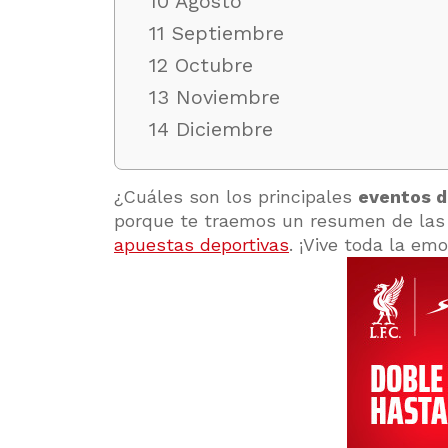
10 Agosto
11 Septiembre
12 Octubre
13 Noviembre
14 Diciembre
¿Cuáles son los principales
eventos d
porque te traemos un resumen de las 
apuestas deportivas
. ¡Vive toda la em