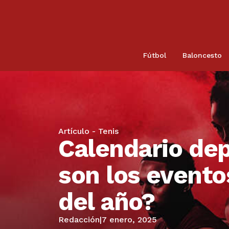
Fútbol
Baloncesto
Artículo -
Tenis
Calendario dep
son los event
del año?
Redacción
|
7 enero, 2025