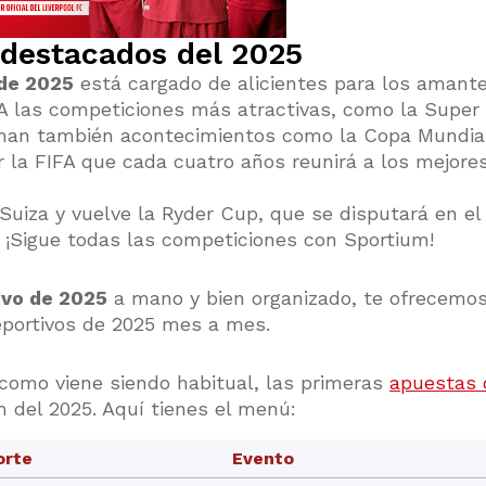
 destacados del 2025
 de 2025
está cargado de alicientes para los amante
 A las competiciones más atractivas, como la Super
man también acontecimientos como la Copa Mundia
r la FIFA que cada cuatro años reunirá a los mejore
uiza y vuelve la Ryder Cup, que se disputará en el
 ¡Sigue todas las competiciones con Sportium!
ivo de 2025
a mano y bien organizado, te ofrecemo
eportivos de 2025 mes a mes.
como viene siendo habitual, las primeras
apuestas 
 del 2025. Aquí tienes el menú:
orte
Evento