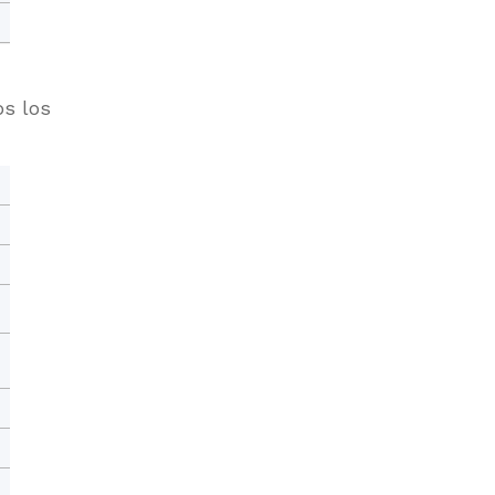
os los