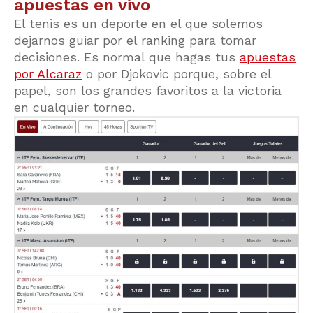
apuestas en vivo
El tenis es un deporte en el que solemos
dejarnos guiar por el ranking para tomar
decisiones. Es normal que hagas tus
apuestas
por Alcaraz
o por Djokovic porque, sobre el
papel, son los grandes favoritos a la victoria
en cualquier torneo.