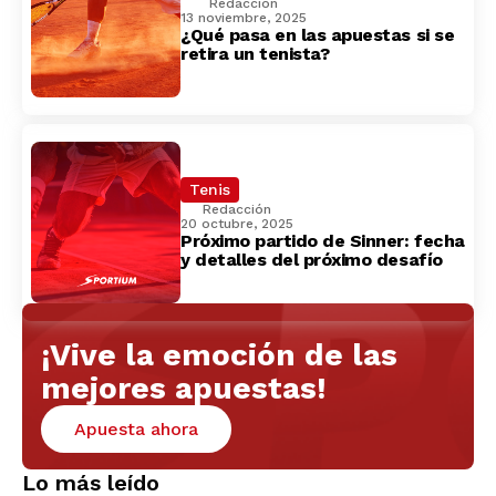
Redacción
13 noviembre, 2025
¿Qué pasa en las apuestas si se
retira un tenista?
Tenis
Redacción
20 octubre, 2025
Próximo partido de Sinner: fecha
y detalles del próximo desafío
¡Vive la emoción de las
mejores apuestas!
Apuesta ahora
Lo más leído