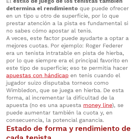
El
estilo de juego de los tenistas también
determina el rendimiento
que puede ofrecer
en un tipo u otro de superficie, por lo que
prestar atención a la pista es fundamental si
no sabes cómo apostar al tenis.
A veces, este factor puede ayudarte a optar a
mejores cuotas. Por ejemplo: Roger Federer
era un tenista intratable en pista de hierba,
por lo que siempre era el principal favorito en
este tipo de superficie; eso te permitía hacer
apuestas con hándicap
en tenis cuando el
jugador suizo disputaba torneos como
Wimbledon, que se juega en hierba. De esta
forma, al incrementar la dificultad de la
apuesta (no es una apuesta
money line
), se
puede aumentar también la cuota y, en
consecuencia, la potencial ganancia.
Estado de forma y rendimiento de
cada tenista