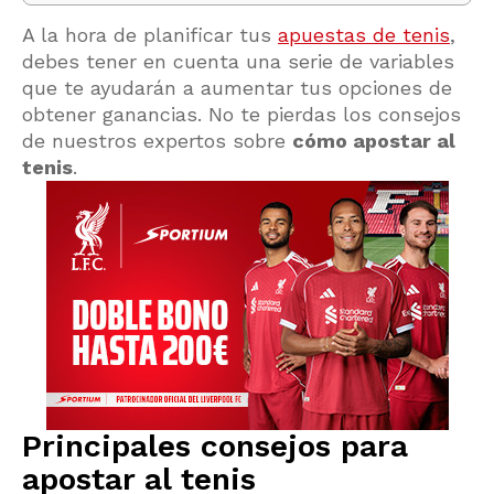
A la hora de planificar tus
apuestas de tenis
,
debes tener en cuenta una serie de variables
que te ayudarán a aumentar tus opciones de
obtener ganancias. No te pierdas los consejos
de nuestros expertos sobre
cómo apostar al
tenis
.
Principales consejos para
apostar al tenis