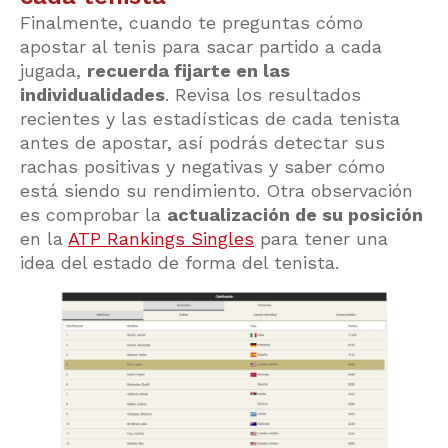
Finalmente, cuando te preguntas cómo
apostar al tenis para sacar partido a cada
jugada,
recuerda fijarte en las
individualidades
. Revisa los resultados
recientes y las estadísticas de cada tenista
antes de apostar, así podrás detectar sus
rachas positivas y negativas y saber cómo
está siendo su rendimiento. Otra observación
es comprobar la
actualización de su posición
en la
ATP Rankings Singles
para tener una
idea del estado de forma del tenista.