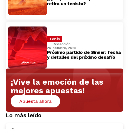
retira un tenista?
Tenis
Redacción
20 octubre, 2025
Próximo partido de Sinner: fecha
y detalles del próximo desafío
¡Vive la emoción de las
mejores apuestas!
Apuesta ahora
Lo más leído