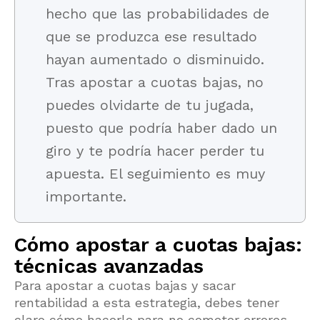
hecho que las probabilidades de
que se produzca ese resultado
hayan aumentado o disminuido.
Tras apostar a cuotas bajas, no
puedes olvidarte de tu jugada,
puesto que podría haber dado un
giro y te podría hacer perder tu
apuesta. El seguimiento es muy
importante.
Cómo apostar a cuotas bajas:
técnicas avanzadas
Para apostar a cuotas bajas y sacar
rentabilidad a esta estrategia, debes tener
claro cómo hacerlo para no cometer errores.