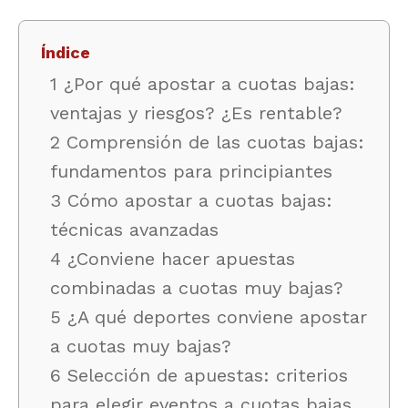
Índice
1 ¿Por qué apostar a cuotas bajas:
ventajas y riesgos? ¿Es rentable?
2 Comprensión de las cuotas bajas:
fundamentos para principiantes
3 Cómo apostar a cuotas bajas:
técnicas avanzadas
4 ¿Conviene hacer apuestas
combinadas a cuotas muy bajas?
5 ¿A qué deportes conviene apostar
a cuotas muy bajas?
6 Selección de apuestas: criterios
para elegir eventos a cuotas bajas