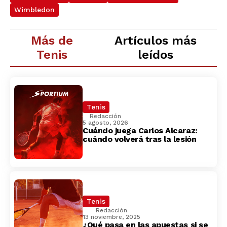
Wimbledon
Más de
Artículos más
Tenis
leídos
Tenis
Redacción
5 agosto, 2026
Cuándo juega Carlos Alcaraz:
cuándo volverá tras la lesión
Tenis
Redacción
13 noviembre, 2025
¿Qué pasa en las apuestas si se