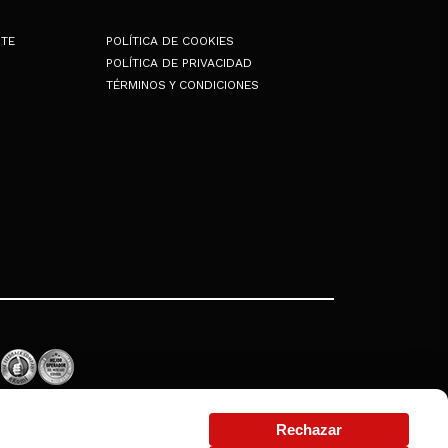
NTE
POLÍTICA DE COOKIES
POLÍTICA DE PRIVACIDAD
TÉRMINOS Y CONDICIONES
Rechazar