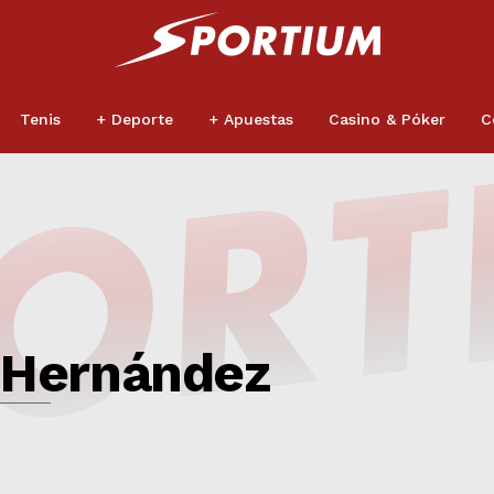
Tenis
+ Deporte
+ Apuestas
Casino & Póker
C
Hernández