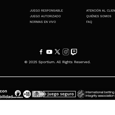
JUEGO RESPONSABLE
ATENCIÓN AL CLIE
JUEGO AUTORIZADO
QUIÉNES SOMOS
NORMAS EN VIVO
FAQ
© 2025 Sportium. All Rights Reserved.