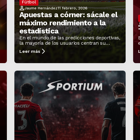
Fútbol
Jaume Hernández
11 febrero, 2026
Apuestas a córner: sácale el
máximo rendimiento a la
estadística
En el mundo de las predicciones deportivas,
la mayoría de los usuarios centran su
mirada en quién ganará el partido o
Leer más
cuántos goles se marcarán. Sin embargo,
existe un mercado secundario que se ha
.
convertido en el santuario de los analistas
o
de datos: las apuestas a córner. A diferencia
de los goles, que a veces […]