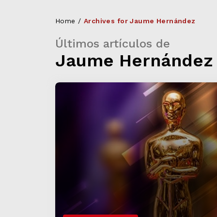
Home
/
Archives for Jaume Hernández
Últimos artículos de
Jaume Hernández