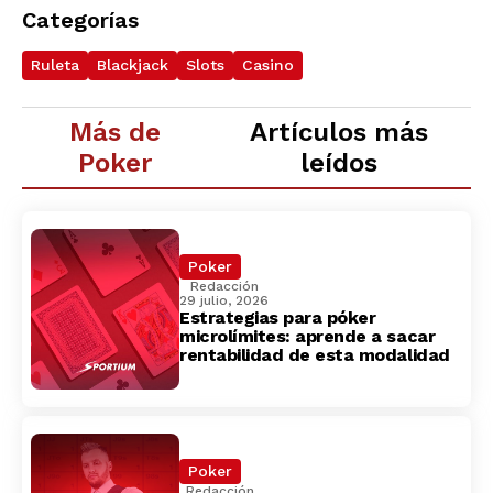
Categorías
Ruleta
Blackjack
Slots
Casino
Más de
Artículos más
Poker
leídos
Poker
Redacción
29 julio, 2026
Estrategias para póker
microlímites: aprende a sacar
rentabilidad de esta modalidad
Poker
Redacción