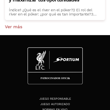
Índice1 ¿Qué es el river en el póker?2 El rol del
river en el póker: ¿por qué es tan importante?3
Estrategias para jugar el river en el póker4 ¿Cómo
influye el river en las probabilidades del póker?5
Ver más
Los errores comunes en el river de póker6 FAQs
frecuentes7 ¿Qué hacer si el river no mejora mi […]
JUEGO RESPONSABLE
JUEGO AUTORIZADO
NORMAS EN VIVO