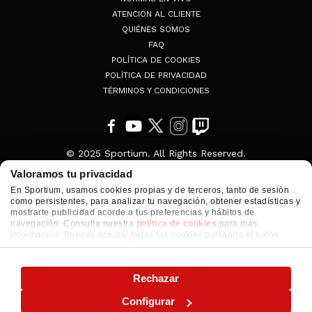
ATENCIÓN AL CLIENTE
QUIÉNES SOMOS
FAQ
POLÍTICA DE COOKIES
POLÍTICA DE PRIVACIDAD
TÉRMINOS Y CONDICIONES
© 2025 Sportium. All Rights Reserved.
Valoramos tu privacidad
En Sportium, usamos cookies propias y de terceros, tanto de sesión
como persistentes, para analizar tu navegación, obtener estadísticas y
mostrarte publicidad acorde a tus preferencias y hábitos de
navegación. Consulta nuestra
política de cookies
para más
información. Puedes aceptar todas las cookies pulsando el botón
"ACEPTAR" o configurarlas o rechazar su uso pulsando el botón
"CONFIGURAR"
Rechazar
Configurar