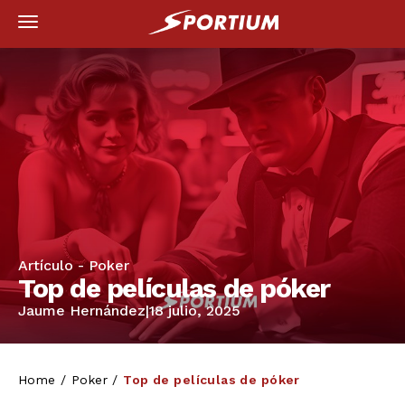
Artículo -
Poker
Top de películas de póker
Jaume Hernández
|
18 julio, 2025
Home
/
Poker
/
Top de películas de póker