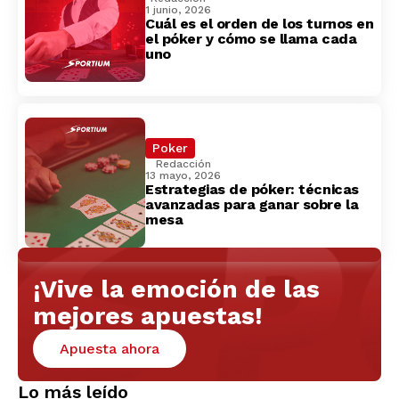
1 junio, 2026
Cuál es el orden de los turnos en
el póker y cómo se llama cada
uno
Poker
Redacción
13 mayo, 2026
Estrategias de póker: técnicas
avanzadas para ganar sobre la
mesa
¡Vive la emoción de las
mejores apuestas!
Apuesta ahora
Lo más leído