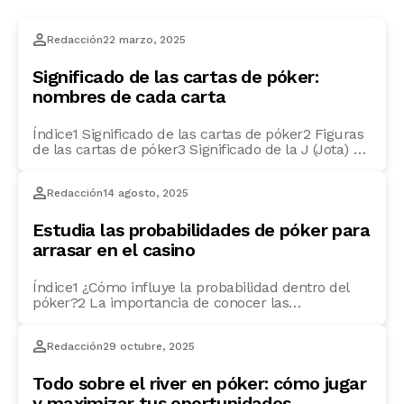
Redacción
22 marzo, 2025
Significado de las cartas de póker:
nombres de cada carta
Índice1 Significado de las cartas de póker2 Figuras
de las cartas de póker3 Significado de la J (Jota) en
póker4 ¿Qué significa la Q en póker?5 Significado
de la K en póker6 ¿Cuál es el significado del as en
Redacción
14 agosto, 2025
póker?7 ¿Qué figura vale más en el póker? Si
quieres ser un auténtico experto en póker, […]
Estudia las probabilidades de póker para
arrasar en el casino
Índice1 ¿Cómo influye la probabilidad dentro del
póker?2 La importancia de conocer las
probabilidades en cada mano3 Cómo calcular las
probabilidades en el póker: técnicas y consejos4
Redacción
29 octubre, 2025
Métodos básicos para calcular las probabilidades
en el póker5 ¿Cómo usar la tabla de probabilidades
en póker para mejorar tu juego?6 Probabilidad de
Todo sobre el river en póker: cómo jugar
cartas en el póker: ¿qué […]
y maximizar tus oportunidades