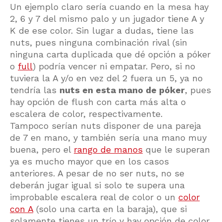
Un ejemplo claro sería cuando en la mesa hay
2, 6 y 7 del mismo palo y un jugador tiene A y
K de ese color. Sin lugar a dudas, tiene las
nuts, pues ninguna combinación rival (sin
ninguna carta duplicada que dé opción a póker
o
full
) podría vencer ni empatar. Pero, si no
tuviera la A y/o en vez del 2 fuera un 5, ya no
tendría las
nuts en esta mano de póker
, pues
hay opción de flush con carta más alta o
escalera de color, respectivamente.
Tampoco serían nuts disponer de una pareja
de 7 en mano, y también sería una mano muy
buena, pero el
rango de manos
que le superan
ya es mucho mayor que en los casos
anteriores. A pesar de no ser nuts, no se
deberán jugar igual si solo te supera una
improbable escalera real de color o un
color
con A
(solo una carta en la baraja), que si
solamente tienes un trío y hay opción de color