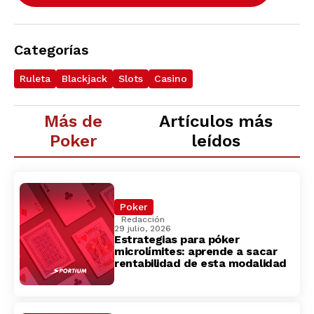
Categorías
Ruleta
Blackjack
Slots
Casino
Más de
Artículos más
Poker
leídos
Poker
Redacción
29 julio, 2026
Estrategias para póker
microlímites: aprende a sacar
rentabilidad de esta modalidad