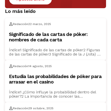
Lo más leído
Redacción
22 marzo, 2025
Significado de las cartas de póker:
nombres de cada carta
Índice1 Significado de las cartas de póker2 Figuras
de las cartas de póker3 Significado de la J (Jota) en
póker4 ¿Qué significa la Q en póker?5 Significado
de la K en póker6 ¿Cuál es el significado del as en
Redacción
14 agosto, 2025
póker?7 ¿Qué figura vale más en el póker? Si
quieres ser un auténtico experto en póker, […]
Estudia las probabilidades de póker para
arrasar en el casino
Índice1 ¿Cómo influye la probabilidad dentro del
póker?2 La importancia de conocer las
probabilidades en cada mano3 Cómo calcular las
probabilidades en el póker: técnicas y consejos4
Redacción
29 octubre, 2025
Métodos básicos para calcular las probabilidades