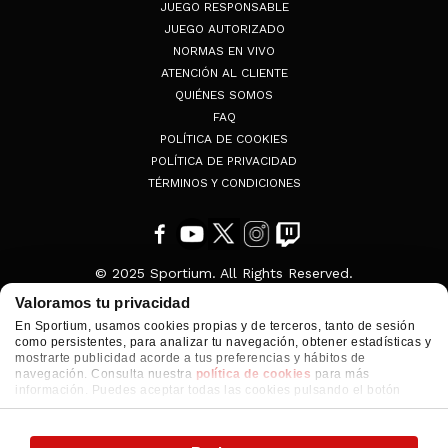
JUEGO RESPONSABLE
JUEGO AUTORIZADO
NORMAS EN VIVO
ATENCIÓN AL CLIENTE
QUIÉNES SOMOS
FAQ
POLÍTICA DE COOKIES
POLÍTICA DE PRIVACIDAD
TÉRMINOS Y CONDICIONES
© 2025 Sportium. All Rights Reserved.
Valoramos tu privacidad
En Sportium, usamos cookies propias y de terceros, tanto de sesión
como persistentes, para analizar tu navegación, obtener estadísticas y
mostrarte publicidad acorde a tus preferencias y hábitos de
navegación. Consulta nuestra
política de cookies
para más
información. Puedes aceptar todas las cookies pulsando el botón
"ACEPTAR" o configurarlas o rechazar su uso pulsando el botón
"CONFIGURAR"