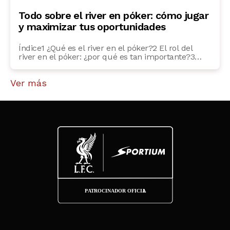
en el póker5 ¿Cómo usar la tabla de probabilidades
en póker para mejorar tu juego?6 Probabilidad de
Todo sobre el river en póker: cómo jugar
cartas en el póker: ¿qué […]
y maximizar tus oportunidades
Índice1 ¿Qué es el river en el póker?2 El rol del
river en el póker: ¿por qué es tan importante?3
Estrategias para jugar el river en el póker4 ¿Cómo
influye el river en las probabilidades del póker?5
Ver más
Los errores comunes en el river de póker6 FAQs
frecuentes7 ¿Qué hacer si el river no mejora mi […]