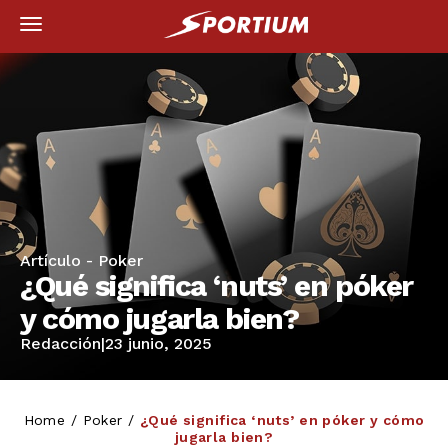
Artículo -
Poker
¿Qué significa ‘nuts’ en póker
y cómo jugarla bien?
Redacción
|
23 junio, 2025
Home
/
Poker
/
¿Qué significa ‘nuts’ en póker y cómo
jugarla bien?