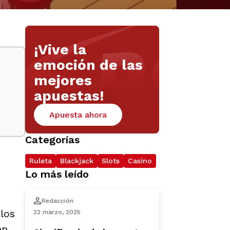
¡Vive la
emoción de las
mejores
apuestas!
Apuesta ahora
Categorías
Ruleta
Blackjack
Slots
Casino
Lo más leído
Redacción
los
22 marzo, 2025
en