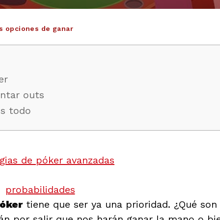
us opciones de ganar
er
ontar outs
es todo
egias de póker avanzadas
probabilidades
póker
tiene que ser ya una prioridad. ¿Qué son 
án por salir que nos harán ganar la mano o bi