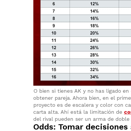
O bien si tienes AK y no has ligado en
obtener pareja. Ahora bien, en el prim
proyecto es de escalera y color con ca
carta alta. Ahí está la limitación de
co
del rival pueden ser un arma de doble f
Odds: Tomar decisiones 