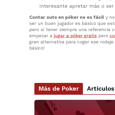
interesante apretar más o ser
Contar outs en póker no es fácil
y no
ser un buen jugador es básico que est
pero sí tener siempre una referencia c
empezar a
jugar a póker gratis
pero
co
gran alternativa para coger ese rodaj
básico!
Más de Poker
Artículos