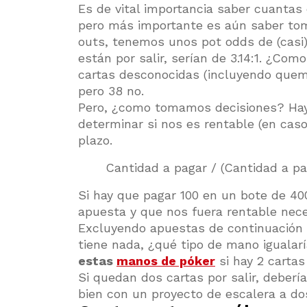
Es de vital importancia saber cuantas 
pero más importante es aún saber toma
outs, tenemos unos pot odds de (casi)
están por salir, serían de 3.14:1. ¿C
cartas desconocidas (incluyendo quem
pero 38 no.
Pero, ¿como tomamos decisiones? Hay 
determinar si nos es rentable (en caso
plazo.
Cantidad a pagar / (Cantidad a pa
Si hay que pagar 100 en un bote de 400,
apuesta y que nos fuera rentable nec
Excluyendo apuestas de continuación o 
tiene nada, ¿qué tipo de mano iguala
estas
manos de póker
si hay 2 cartas
Si quedan dos cartas por salir, deber
bien con un proyecto de escalera a do