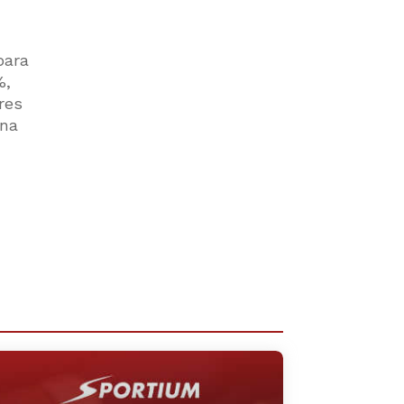
para
%,
res
una