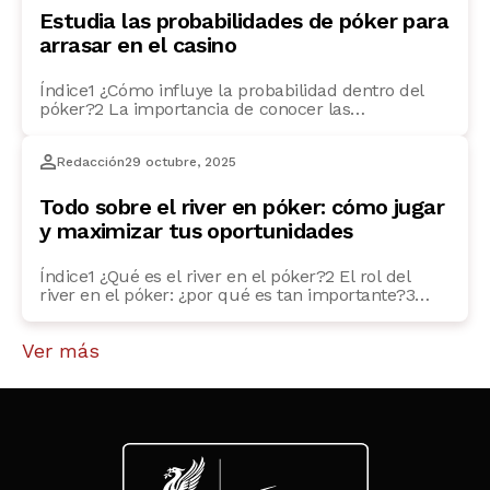
Estudia las probabilidades de póker para
arrasar en el casino
Índice1 ¿Cómo influye la probabilidad dentro del
póker?2 La importancia de conocer las
probabilidades en cada mano3 Cómo calcular las
probabilidades en el póker: técnicas y consejos4
Redacción
29 octubre, 2025
Métodos básicos para calcular las probabilidades
en el póker5 ¿Cómo usar la tabla de probabilidades
en póker para mejorar tu juego?6 Probabilidad de
Todo sobre el river en póker: cómo jugar
cartas en el póker: ¿qué […]
y maximizar tus oportunidades
Índice1 ¿Qué es el river en el póker?2 El rol del
river en el póker: ¿por qué es tan importante?3
Estrategias para jugar el river en el póker4 ¿Cómo
influye el river en las probabilidades del póker?5
Ver más
Los errores comunes en el river de póker6 FAQs
frecuentes7 ¿Qué hacer si el river no mejora mi […]