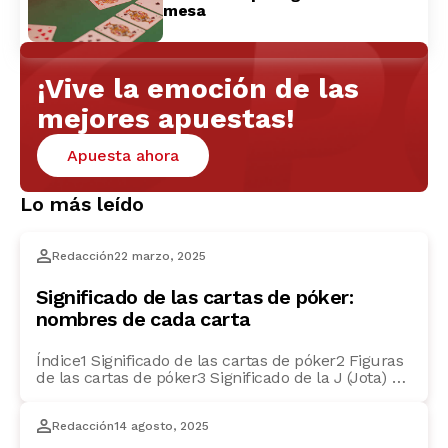
mesa
¡Vive la emoción de las
mejores apuestas!
Apuesta ahora
Lo más leído
Redacción
22 marzo, 2025
Significado de las cartas de póker:
nombres de cada carta
Índice1 Significado de las cartas de póker2 Figuras
de las cartas de póker3 Significado de la J (Jota) en
póker4 ¿Qué significa la Q en póker?5 Significado
de la K en póker6 ¿Cuál es el significado del as en
Redacción
14 agosto, 2025
póker?7 ¿Qué figura vale más en el póker? Si
quieres ser un auténtico experto en póker, […]