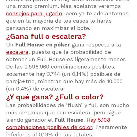
una mano premium. Más adelante veremos
consejos para jugarlo
, pero ya te adelantamos
que en la mayoría de los casos lo harás
pensando en maximizar el bote.
¿Gana full o escalera?
Un
Full House en póker
gana respecto a la
escalera
, puesto que la probabilidad de
obtener un Full House es ligeramente menor.
De las 2.598.960 combinaciones posibles,
solamente hay 3.744 (un 0,14%) posibles de
pareja+trío, mientras que hay más de 10.000
(un 0,4%) de escalera.
¿Y qué gana? ¿Full o color?
Las probabilidades de ‘flush’ y full son mucho
más cercanas que con escalera, pero sigue
siendo ganador el
Full House
.
Hay 5.108
combinaciones posibles de color
, ligeramente
inferiores al 0,19% de las totales.