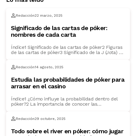
Redacción
22 marzo, 2025
Significado de las cartas de póker:
nombres de cada carta
Índice1 Significado de las cartas de póker2 Figuras
de las cartas de póker3 Significado de la J (Jota) en
póker4 ¿Qué significa la Q en póker?5 Significado
de la K en póker6 ¿Cuál es el significado del as en
Redacción
14 agosto, 2025
póker?7 ¿Qué figura vale más en el póker? Si
quieres ser un auténtico experto en póker, […]
Estudia las probabilidades de póker para
arrasar en el casino
Índice1 ¿Cómo influye la probabilidad dentro del
póker?2 La importancia de conocer las
probabilidades en cada mano3 Cómo calcular las
probabilidades en el póker: técnicas y consejos4
Redacción
29 octubre, 2025
Métodos básicos para calcular las probabilidades
en el póker5 ¿Cómo usar la tabla de probabilidades
en póker para mejorar tu juego?6 Probabilidad de
Todo sobre el river en póker: cómo jugar
cartas en el póker: ¿qué […]