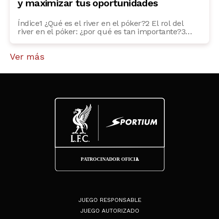
y maximizar tus oportunidades
Índice1 ¿Qué es el river en el póker?2 El rol del
river en el póker: ¿por qué es tan importante?3
Estrategias para jugar el river en el póker4 ¿Cómo
influye el river en las probabilidades del póker?5
Ver más
Los errores comunes en el river de póker6 FAQs
frecuentes7 ¿Qué hacer si el river no mejora mi […]
JUEGO RESPONSABLE
JUEGO AUTORIZADO