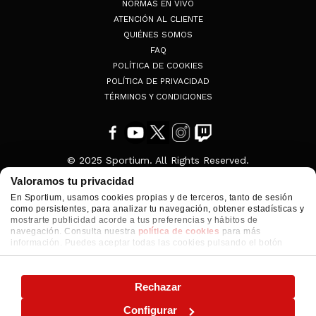
NORMAS EN VIVO
ATENCIÓN AL CLIENTE
QUIÉNES SOMOS
FAQ
POLÍTICA DE COOKIES
POLÍTICA DE PRIVACIDAD
TÉRMINOS Y CONDICIONES
© 2025 Sportium. All Rights Reserved.
Valoramos tu privacidad
En Sportium, usamos cookies propias y de terceros, tanto de sesión
como persistentes, para analizar tu navegación, obtener estadísticas y
mostrarte publicidad acorde a tus preferencias y hábitos de
navegación. Consulta nuestra
política de cookies
para más
información. Puedes aceptar todas las cookies pulsando el botón
"ACEPTAR" o configurarlas o rechazar su uso pulsando el botón
"CONFIGURAR"
Rechazar
Configurar