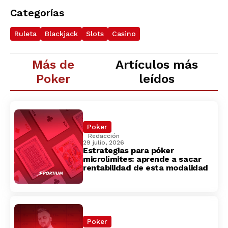
Categorías
Ruleta
Blackjack
Slots
Casino
Más de
Artículos más
Poker
leídos
Poker
Redacción
29 julio, 2026
Estrategias para póker
microlímites: aprende a sacar
rentabilidad de esta modalidad
Poker