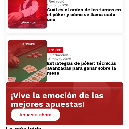
Redacción
1 junio, 2026
Cuál es el orden de los turnos en
el póker y cómo se llama cada
uno
Poker
Redacción
13 mayo, 2026
Estrategias de póker: técnicas
avanzadas para ganar sobre la
mesa
¡Vive la emoción de las
mejores apuestas!
Apuesta ahora
Lo más leído