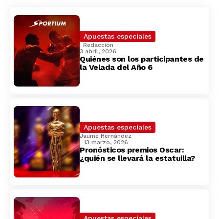
Apuestas especiales
Redacción
3 abril, 2026
Quiénes son los participantes de
la Velada del Año 6
Apuestas especiales
Jaume Hernández
13 marzo, 2026
Pronósticos premios Oscar:
¿quién se llevará la estatuilla?
Apuestas especiales