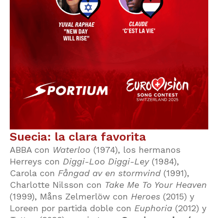
Suecia: la clara favorita
ABBA con
Waterloo
(1974), los hermanos
Herreys con
Diggi-Loo Diggi-Ley
(1984),
Carola con
Fångad av en stormvind
(1991),
Charlotte Nilsson con
Take Me To Your Heaven
(1999), Måns Zelmerlöw con
Heroes
(2015) y
Loreen por partida doble con
Euphoria
(2012) y