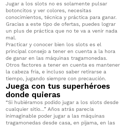
Jugar a los slots no es solamente pulsar
botoncitos y ver colores, necesitas
conocimientos, técnica y práctica para ganar.
Gracias a este tipo de ofertas, puedes lograr
un plus de práctica que no te va a venir nada
mal.
Practicar y conocer bien los slots es el
principal consejo a tener en cuenta a la hora
de ganar en las máquinas tragamonedas.
Otros factores a tener en cuenta es mantener
la cabeza fría, e incluso saber retirarse a
tiempo, jugando siempre con precaución.
Juega con tus superhéroes
donde quieras
“Si hubiéramos podido jugar a los slots desde
cualquier sitio…” Años atrás parecía
inimaginable poder jugar a las máquinas
tragamonedas desde casa, en pijama, en las