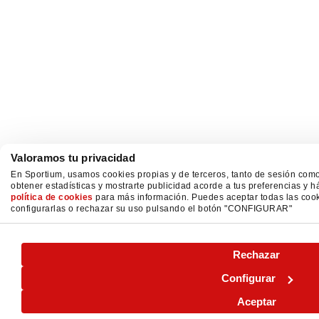
Valoramos tu privacidad
En Sportium, usamos cookies propias y de terceros, tanto de sesión como
obtener estadísticas y mostrarte publicidad acorde a tus preferencias y 
política de cookies
para más información. Puedes aceptar todas las coo
configurarlas o rechazar su uso pulsando el botón "CONFIGURAR"
Rechazar
Configurar
Aceptar
Regístrate y consigue hast