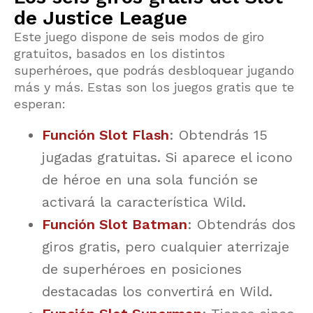
de Justice League
Este juego dispone de seis modos de giro
gratuitos, basados en los distintos
superhéroes, que podrás desbloquear jugando
más y más. Estas son los juegos gratis que te
esperan:
Función Slot Flash
: Obtendrás 15
jugadas gratuitas. Si aparece el icono
de héroe en una sola función se
activará la característica Wild.
Función Slot Batman
: Obtendrás dos
giros gratis, pero cualquier aterrizaje
de superhéroes en posiciones
destacadas los convertirá en Wild.