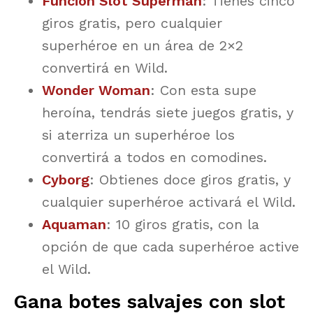
Función Slot Superman
: Tienes cinco
giros gratis, pero cualquier
superhéroe en un área de 2×2
convertirá en Wild.
Wonder Woman
: Con esta supe
heroína, tendrás siete juegos gratis, y
si aterriza un superhéroe los
convertirá a todos en comodines.
Cyborg
: Obtienes doce giros gratis, y
cualquier superhéroe activará el Wild.
Aquaman
: 10 giros gratis, con la
opción de que cada superhéroe active
el Wild.
Gana botes salvajes con slot