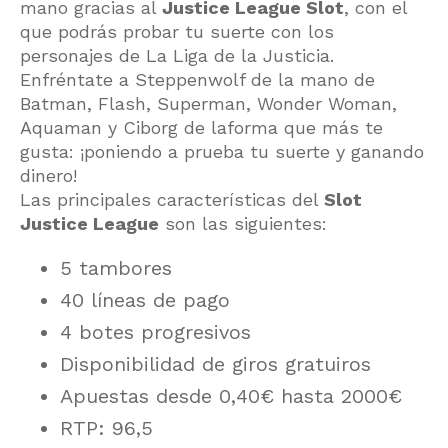
mano gracias al
Justice League Slot
, con el
que podrás probar tu suerte con los
personajes de La Liga de la Justicia.
Enfréntate a Steppenwolf de la mano de
Batman, Flash, Superman, Wonder Woman,
Aquaman y Ciborg de laforma que más te
gusta: ¡poniendo a prueba tu suerte y ganando
dinero!
Las principales características del
Slot
Justice League
son las siguientes:
5 tambores
40 líneas de pago
4 botes progresivos
Disponibilidad de giros gratuiros
Apuestas desde 0,40€ hasta 2000€
RTP: 96,5