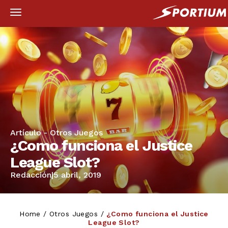
Artículo -
Otros Juegos
¿Como funciona el Justice
League Slot?
Redacción
|
5 abril, 2019
Home
/
Otros Juegos
/
¿Como funciona el Justice
League Slot?