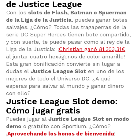
de Justice League
Con los
slots de Flash, Batman o Spuerman
de la Liga de la Justicia
, puedes ganar botes
salvajes. ¿Cómo? Todas las tragaperras de la
serie DC Super Heroes tienen bote compartido,
y con suerte, te puede pasar como al rey de la
Liga de la Justicia: ¡
Christian ganó 81.303,31€
al juntar cuatro hexágonos de color amarillo!
Esta gran bonificación convierte sin lugar a
dudas el
Justice League Slot
en uno de los
mejores de todo el Universo DC. ¿A qué
esperas para salvar al mundo y ganar dinero
con ello?
Justice League Slot demo:
Cómo jugar gratis
Puedes jugar al
Justice League Slot en modo
demo
o gratuito con Sportium. ¿Cómo?
¡
Aprovechando los bonos de bienvenida
!