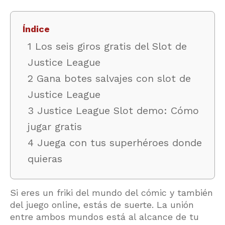
Índice
1 Los seis giros gratis del Slot de
Justice League
2 Gana botes salvajes con slot de
Justice League
3 Justice League Slot demo: Cómo
jugar gratis
4 Juega con tus superhéroes donde
quieras
Si eres un friki del mundo del cómic y también
del juego online, estás de suerte. La unión
entre ambos mundos está al alcance de tu