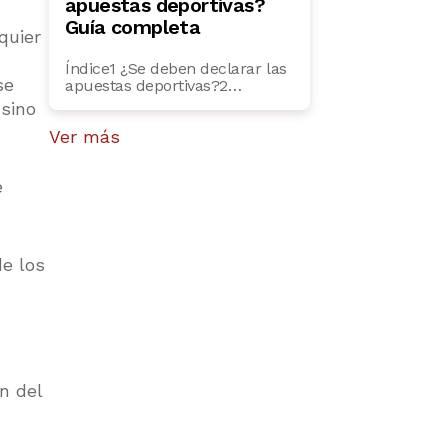
apuestas deportivas?
mejorar mi yield en las
Guía completa
apuestas?8 ¿El yield es una
quier
métrica confiable para evaluar
el rendimiento?9 […]
Índice1 ¿Se deben declarar las
se
apuestas deportivas?2
Impuestos sobre las apuestas3
 sino
¿Qué pasa si no declaras las
Ver más
ganancias de apuestas
deportivas?4 Cómo declarar
apuestas deportivas en
e
España5 Tributación de tus
apuestas deportivas y
documentación necesaria6
Multas por no declarar las
ganancias de las apuestas7
de los
Consejos para evitar errores al
declarar apuestas deportivas
No declarar tus […]
ón del