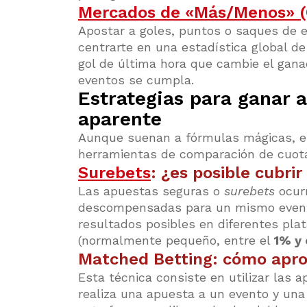
Mercados de «Más/Menos» (
Apostar a goles, puntos o saques de e
centrarte en una estadística global d
gol de última hora que cambie el gana
eventos se cumpla.
Estrategias para ganar a
aparente
Aunque suenan a fórmulas mágicas, est
herramientas de comparación de cuot
Surebets
: ¿es posible cubri
Las apuestas seguras o
surebets
ocurr
descompensadas para un mismo evento
resultados posibles en diferentes pla
(normalmente pequeño, entre el
1% y 
Matched Betting: cómo apro
Esta técnica consiste en utilizar las 
realiza una apuesta a un evento y un