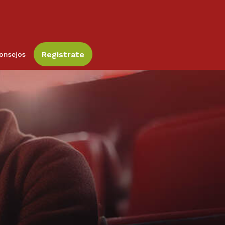
Registrate
onsejos