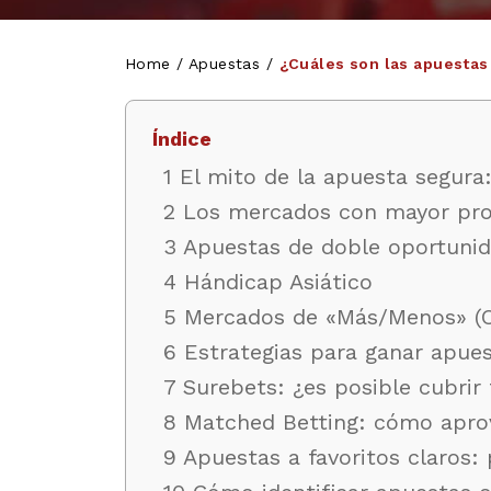
Home
/
Apuestas
/
¿Cuáles son las apuestas
Índice
1 El mito de la apuesta segura:
2 Los mercados con mayor prob
3 Apuestas de doble oportuni
4 Hándicap Asiático
5 Mercados de «Más/Menos» (O
6 Estrategias para ganar apues
7 Surebets: ¿es posible cubrir
8 Matched Betting: cómo aprov
9 Apuestas a favoritos claros: