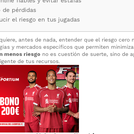
line fiables y evitar estafas
o de pérdidas
cir el riesgo en tus jugadas
quiere, antes de nada, entender que el riesgo cero 
gías y mercados específicos que permiten minimiza
n menos riesgo
no es cuestión de suerte, sino de a
ligente de tus recursos.