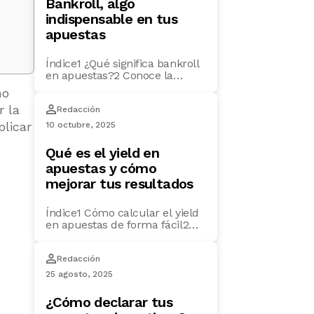
Bankroll, algo
indispensable en tus
apuestas
Índice1 ¿Qué significa bankroll
en apuestas?2 Conoce la
cantidad a jugar en cada
no
apuesta3 Consejos para cuidar
r la
Redacción
tu bankroll4 Ponte límites5
Utiliza el stake6 Diversifica tus
plicar
10 octubre, 2025
apuestas7 Controla tus
impulsos8 Evalúa los riesgos
Qué es el yield en
En Sportium te explicamos
apuestas y cómo
uno de los conceptos clave en
mejorar tus resultados
las apuestas deportivas, el
bankroll: qué es, qué cantidad
jugar en cada […]
Índice1 Cómo calcular el yield
en apuestas de forma fácil2
Ejemplo práctico 13 Ejemplo
práctico 24 Fórmulas para
Redacción
calcular el yield y cómo
optimizarlo en tus apuestas5
25 agosto, 2025
¿Qué indica un yield negativo
en las apuestas?6 Preguntas
¿Cómo declarar tus
frecuentes7 ¿Cómo puedo