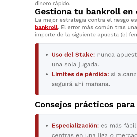
dinero rápido.
Gestiona tu bankroll en
La mejor estrategia contra el riesgo e
bankroll
. El error más común tras una
importe de la siguiente apuesta (el fen
Uso del Stake:
nunca apuest
una sola jugada.
Límites de pérdida:
si alcanz
seguirá ahí mañana.
Consejos prácticos para 
Especialización:
es más fácil
centras en una liga o merca