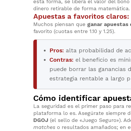
esta forma, se libera el valor del bono
dinero retirable de forma matemática.
Apuestas a favoritos claros:
Muchos piensan que
ganar apuestas d
favorito (cuotas entre 1.10 y 1.25).
Pros:
alta probabilidad de ac
Contras:
el beneficio es míni
puede borrar las ganancias d
estrategia rentable a largo p
Cómo identificar apuesta
La seguridad es el primer paso para red
plataforma lo es. Asegúrate siempre d
DGOJ
(el sello de «Juego Seguro»). A
matches
o resultados amañados; en el