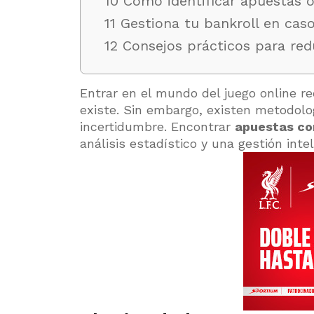
10 Cómo identificar apuestas on
11 Gestiona tu bankroll en cas
12 Consejos prácticos para redu
Entrar en el mundo del juego online re
existe. Sin embargo, existen metodolo
incertidumbre. Encontrar
apuestas co
análisis estadístico y una gestión inte