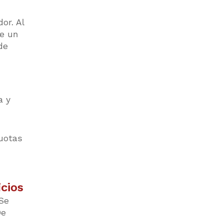
or. Al
ue un
de
a y
uotas
cios
 Se
De