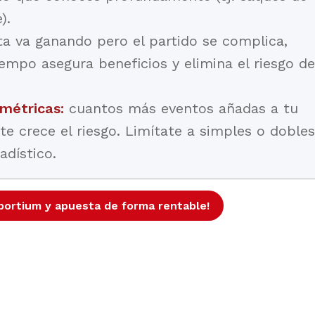
).
ta va ganando pero el partido se complica,
iempo asegura beneficios y elimina el riesgo de
métricas:
cuantos más eventos añadas a tu
 crece el riesgo. Limítate a simples o dobles
adístico.
portium y apuesta de forma rentable!