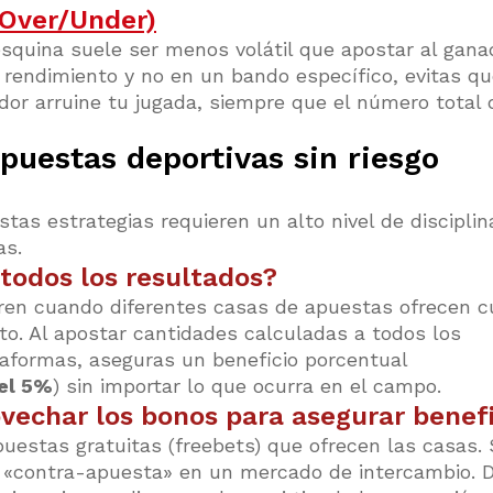
Over/Under)
squina suele ser menos volátil que apostar al ganad
e rendimiento y no en un bando específico, evitas q
dor arruine tu jugada, siempre que el número total 
puestas deportivas sin riesgo
as estrategias requieren un alto nivel de disciplin
as.
r todos los resultados?
en cuando diferentes casas de apuestas ofrecen c
. Al apostar cantidades calculadas a todos los
taformas, aseguras un beneficio porcentual
el 5%
) sin importar lo que ocurra en el campo.
vechar los bonos para asegurar benefi
apuestas gratuitas (freebets) que ofrecen las casas.
a «contra-apuesta» en un mercado de intercambio. 