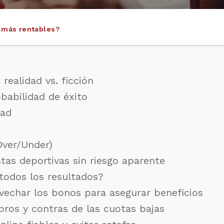
 más rentables?
 realidad vs. ficción
abilidad de éxito
dad
ver/Under)
tas deportivas sin riesgo aparente
 todos los resultados?
echar los bonos para asegurar beneficios
 pros y contras de las cuotas bajas