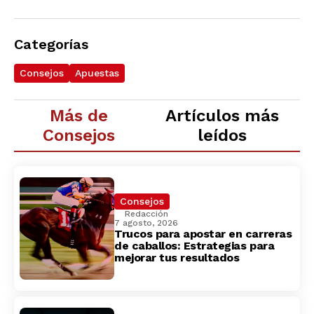
Categorías
Consejos
Apuestas
Más de
Artículos más
Consejos
leídos
Consejos
Redacción
7 agosto, 2026
Trucos para apostar en carreras
de caballos: Estrategias para
mejorar tus resultados