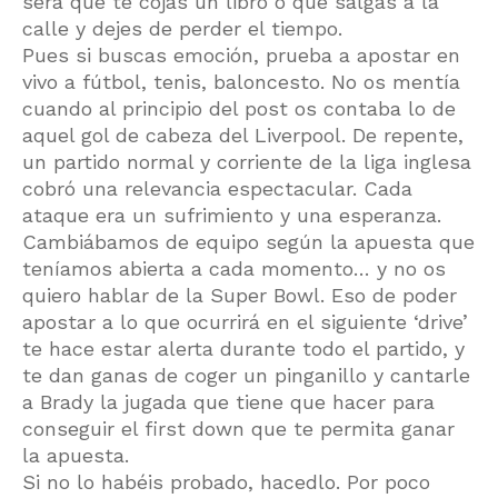
será que te cojas un libro o que salgas a la
calle y dejes de perder el tiempo.
Pues si buscas emoción, prueba a apostar en
vivo a fútbol, tenis, baloncesto. No os mentía
cuando al principio del post os contaba lo de
aquel gol de cabeza del Liverpool. De repente,
un partido normal y corriente de la liga inglesa
cobró una relevancia espectacular. Cada
ataque era un sufrimiento y una esperanza.
Cambiábamos de equipo según la apuesta que
teníamos abierta a cada momento… y no os
quiero hablar de la Super Bowl. Eso de poder
apostar a lo que ocurrirá en el siguiente ‘drive’
te hace estar alerta durante todo el partido, y
te dan ganas de coger un pinganillo y cantarle
a Brady la jugada que tiene que hacer para
conseguir el first down que te permita ganar
la apuesta.
Si no lo habéis probado, hacedlo. Por poco