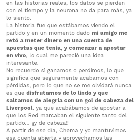
en las historias reales, los datos se pierden
con el tiempo y la neurona no da para más, ya
lo siento.
La historia fue que estábamos viendo el
partido y en un momento dado
mi amigo me
retó a meter dinero en una cuenta de
apuestas que tenía, y comenzar a apostar
en vivo
, lo cual me pareció una idea
interesante.
No recuerdo si ganamos o perdimos, lo que
significa que seguramente acabamos con
pérdidas, pero lo que no se me olvidará nunca
es que
disfrutamos de lo lindo y que
saltamos de alegría con un gol de cabeza del
Liverpool
, ya que acabábamos de apostar a
que los Red marcaban el siguiente tanto del
partido… ¡¡y de cabeza!!
A partir de ese día, Chema y yo mantuvimos
esa cuenta abierta y aprovechamos las