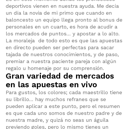
deportivos vienen en nuestra ayuda. Me decía
un día la novia de mi primo que cuando en
baloncesto un equipo llega pronto al bonus de
personales en un cuarto, es hora de acudir a
los mercados de puntos… y apostar a lo alto.
La moraleja de todo esto es que las apuestas
en directo pueden ser perfectas para sacar
tajada de nuestros conocimientos, y de paso,
premiar a nuestra paciente pareja con algún
regalo u homenaje por su comprensión.
Gran variedad de mercados
en las apuestas en vivo
Para gustos, los colores; cada maestrillo tiene
su librillo… hay muchos refranes que se
pueden aplicar a este punto, pero el resumen
es que cada uno somos de nuestro padre y de
nuestra madre, y quizá no seas un águila
previendo goles, pero lo mismo tienes un