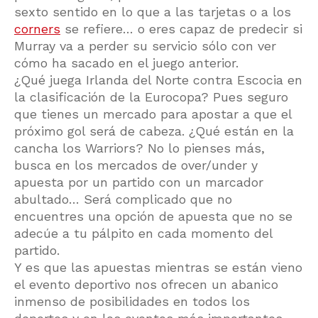
sexto sentido en lo que a las tarjetas o a los
corners
se refiere… o eres capaz de predecir si
Murray va a perder su servicio sólo con ver
cómo ha sacado en el juego anterior.
¿Qué juega Irlanda del Norte contra Escocia en
la clasificación de la Eurocopa? Pues seguro
que tienes un mercado para apostar a que el
próximo gol será de cabeza. ¿Qué están en la
cancha los Warriors? No lo pienses más,
busca en los mercados de over/under y
apuesta por un partido con un marcador
abultado… Será complicado que no
encuentres una opción de apuesta que no se
adecúe a tu pálpito en cada momento del
partido.
Y es que las apuestas mientras se están vieno
el evento deportivo nos ofrecen un abanico
inmenso de posibilidades en todos los