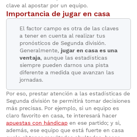
clave al apostar por un equipo.
Importancia de jugar en casa
El factor campo es otra de las claves
a tener en cuenta al realizar tus
pronósticos de Segunda división.
Generalmente,
jugar en casa es una
ventaja
, aunque las estadísticas
siempre pueden darnos una pista
diferente a medida que avanzan las
jornadas.
Por eso, prestar atención a las estadísticas de
Segunda división te permitirá tomar decisiones
más precisas. Por ejemplo, si un equipo es
claro favorito en casa, te interesará hacer
apuestas con hándicap
en ese partido; y si,
además, ese equipo que está fuerte en casa