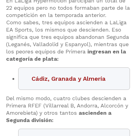
En LaLiga Hypermotion participan un total de
22 equipos pero no todos formaban parte de la
competición en la temporada anterior.
Como sabes, tres equipos ascienden a LaLiga
EA Sports, los mismos que descienden. Eso
significa que tres equipos abandonan Segunda
(Leganés, Valladolid y Espanyol), mientras que
los peores equipos de Primera
ingresan en la
categoría de plata:
Cádiz, Granada y Almería
Del mismo modo, cuatro clubes descienden a
Primera RFEF (Villarreal B, Andorra, Alcorcón y
Amorebieta) y otros tantos
ascienden a
Segunda división: