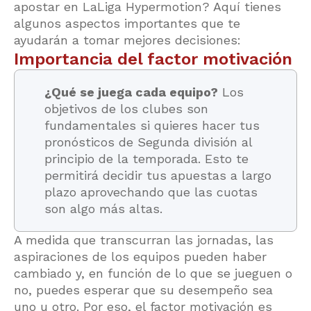
apostar en LaLiga Hypermotion? Aquí tienes
algunos aspectos importantes que te
ayudarán a tomar mejores decisiones:
Importancia del factor motivación
¿Qué se juega cada equipo?
Los
objetivos de los clubes son
fundamentales si quieres hacer tus
pronósticos de Segunda división al
principio de la temporada. Esto te
permitirá decidir tus apuestas a largo
plazo aprovechando que las cuotas
son algo más altas.
A medida que transcurran las jornadas, las
aspiraciones de los equipos pueden haber
cambiado y, en función de lo que se jueguen o
no, puedes esperar que su desempeño sea
uno u otro. Por eso, el factor motivación es