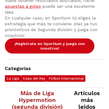
suele obtener resultados abultados, hacer
apuestas a goles
puede ser una excelente
idea.
En cualquier caso, en Sportium tú eliges la
estrategia que más te conviene. ¡Haz ya tus
pronósticos de Segunda división y juega con
nosotros!
¡Regístrate en Sportium y juega con
nosotros!
Categorías
La Liga
Copa del Rey
Fútbol Internacional
Más de Liga
Artículos
Hypermotion
más
(segunda división)
leídos