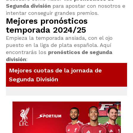
Segunda división
para apostar con nosotros e
intentar conseguir grandes premios.
Mejores pronósticos
temporada 2024/25
Empieza la temporada ansiada, con el ojo
puesto en la liga de plata española. Aquí
encontrarás los
pronósticos de segunda
división
:
Mejores cuotas de la jornada de
Segunda División