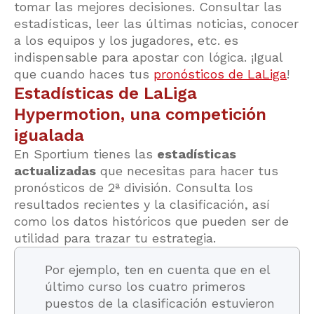
tomar las mejores decisiones. Consultar las
estadísticas, leer las últimas noticias, conocer
a los equipos y los jugadores, etc. es
indispensable para apostar con lógica. ¡Igual
que cuando haces tus
pronósticos de LaLiga
!
Estadísticas de LaLiga
Hypermotion, una competición
igualada
En Sportium tienes las
estadísticas
actualizadas
que necesitas para hacer tus
pronósticos de 2ª división. Consulta los
resultados recientes y la clasificación, así
como los datos históricos que pueden ser de
utilidad para trazar tu estrategia.
Por ejemplo, ten en cuenta que en el
último curso los cuatro primeros
puestos de la clasificación estuvieron