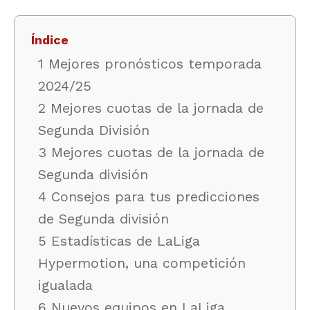
Índice
1 Mejores pronósticos temporada
2024/25
2 Mejores cuotas de la jornada de
Segunda División
3 Mejores cuotas de la jornada de
Segunda división
4 Consejos para tus predicciones
de Segunda división
5 Estadísticas de LaLiga
Hypermotion, una competición
igualada
6 Nuevos equipos en LaLiga