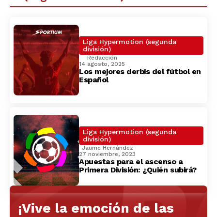
Liga Hypermotion (segunda
división)
Redacción
14 agosto, 2025
Los mejores derbis del fútbol en
Español
Liga Hypermotion (segunda
división)
Jaume Hernández
27 noviembre, 2023
Apuestas para el ascenso a
Primera División: ¿Quién subirá?
¡Vive la emoción de las