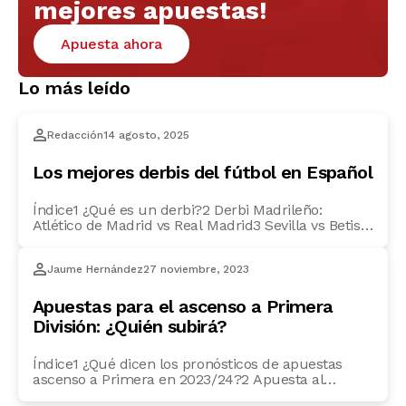
mejores apuestas!
Apuesta ahora
Lo más leído
Redacción
14 agosto, 2025
Los mejores derbis del fútbol en Español
Índice1 ¿Qué es un derbi?2 Derbi Madrileño:
Atlético de Madrid vs Real Madrid3 Sevilla vs Betis:
Derbi andaluz4 Derbi vasco: Athletic Club vs Real
Sociedad5 Derbi barcelonés: Español vs Barcelona6
Jaume Hernández
27 noviembre, 2023
Derbi gallego: Celta de vigo vs Deportivo de La
Coruña7 Derbi asturiano: Real Oviedo vs Sporting
de Gijón8 Derbi de la Comunidad Valenciana:
Apuestas para el ascenso a Primera
Valencia vs […]
División: ¿Quién subirá?
Índice1 ¿Qué dicen los pronósticos de apuestas
ascenso a Primera en 2023/24?2 Apuesta al
ascenso por los equipos ascensor3 Consejos para