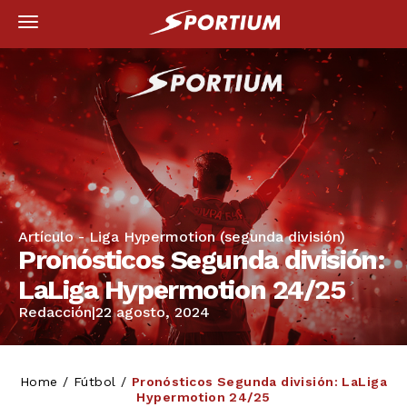
Artículo -
Liga Hypermotion (segunda división)
Pronósticos Segunda división:
LaLiga Hypermotion 24/25
Redacción
|
22 agosto, 2024
Home
/
Fútbol
/
Pronósticos Segunda división: LaLiga
Hypermotion 24/25