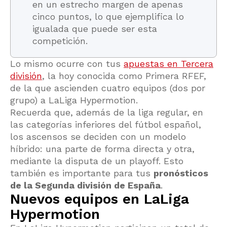
en un estrecho margen de apenas
cinco puntos, lo que ejemplifica lo
igualada que puede ser esta
competición.
Lo mismo ocurre con tus
apuestas en Tercera
división
, la hoy conocida como Primera RFEF,
de la que ascienden cuatro equipos (dos por
grupo) a LaLiga Hypermotion.
Recuerda que, además de la liga regular, en
las categorías inferiores del fútbol español,
los ascensos se deciden con un modelo
híbrido: una parte de forma directa y otra,
mediante la disputa de un playoff. Esto
también es importante para tus
pronósticos
de la Segunda división de España
.
Nuevos equipos en LaLiga
Hypermotion