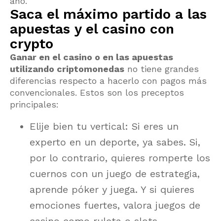
año.
Saca el máximo partido a las
apuestas y el casino con
crypto
Ganar en el casino o en las apuestas
utilizando criptomonedas
no tiene grandes
diferencias respecto a hacerlo con pagos más
convencionales. Estos son los preceptos
principales:
Elije bien tu vertical: Si eres un
experto en un deporte, ya sabes. Si,
por lo contrario, quieres romperte los
cuernos con un juego de estrategia,
aprende póker y juega. Y si quieres
emociones fuertes, valora juegos de