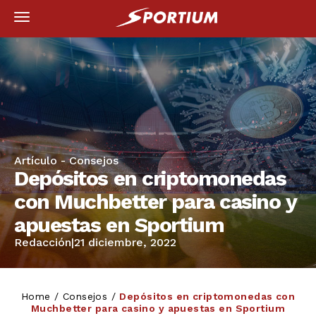
Artículo -
Consejos
Depósitos en criptomonedas
con Muchbetter para casino y
apuestas en Sportium
Redacción
|
21 diciembre, 2022
Home
/
Consejos
/
Depósitos en criptomonedas con
Muchbetter para casino y apuestas en Sportium