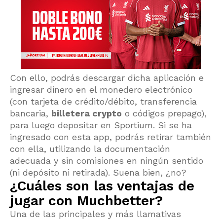
Con ello, podrás descargar dicha aplicación e
ingresar dinero en el monedero electrónico
(con tarjeta de crédito/débito, transferencia
bancaria,
billetera crypto
o códigos prepago),
para luego depositar en Sportium. Si se ha
ingresado con esta app, podrás retirar también
con ella, utilizando la documentación
adecuada y sin comisiones en ningún sentido
(ni depósito ni retirada). Suena bien, ¿no?
¿Cuáles son las ventajas de
jugar con Muchbetter?
Una de las principales y más llamativas