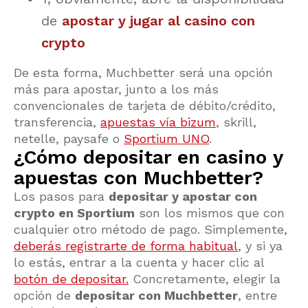
de
apostar y jugar al casino con
crypto
De esta forma, Muchbetter será una opción
más para apostar, junto a los más
convencionales de tarjeta de débito/crédito,
transferencia,
apuestas vía bizum
, skrill,
netelle, paysafe o
Sportium UNO
.
¿Cómo depositar en casino y
apuestas con Muchbetter?
Los pasos para
depositar y apostar con
crypto en Sportium
son los mismos que con
cualquier otro método de pago. Simplemente,
deberás registrarte de forma habitual
, y si ya
lo estás, entrar a la cuenta y hacer clic al
botón de depositar.
Concretamente, elegir la
opción de
depositar con Muchbetter
, entre