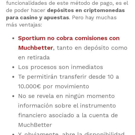
funcionalidades de este método de pago, es el
de poder hacer
depósitos en criptomonedas
para casino y apuestas
. Pero hay muchas
más ventajas:
Sportium no cobra comisiones con
Muchbetter
, tanto en depósito como
en retirada
Los procesos son inmediatos
Te permitirán transferir desde 10 a
10.000€ por movimiento
No se revela en ningún momento
información sobre el instrumento
financiero asociado a la cuenta de
MuchBetter
Y, obviamente, abre la disponibilidad