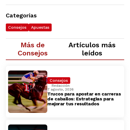
Categorías
Consejos
Apuestas
Más de
Artículos más
Consejos
leídos
Consejos
Redacción
7 agosto, 2026
Trucos para apostar en carreras
de caballos: Estrategias para
mejorar tus resultados