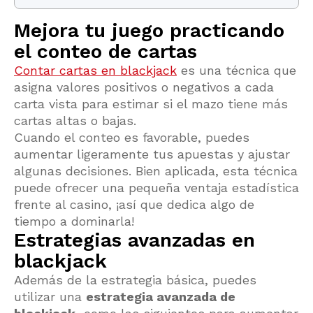
Mejora tu juego practicando
el conteo de cartas
Contar cartas en blackjack
es una técnica que
asigna valores positivos o negativos a cada
carta vista para estimar si el mazo tiene más
cartas altas o bajas.
Cuando el conteo es favorable, puedes
aumentar ligeramente tus apuestas y ajustar
algunas decisiones. Bien aplicada, esta técnica
puede ofrecer una pequeña ventaja estadística
frente al casino, ¡así que dedica algo de
tiempo a dominarla!
Estrategias avanzadas en
blackjack
Además de la estrategia básica, puedes
utilizar una
estrategia avanzada de