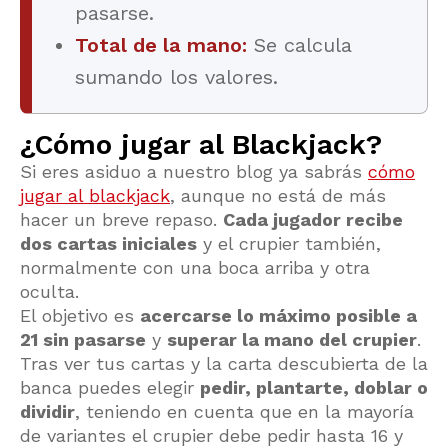
pasarse.
Total de la mano:
Se calcula
sumando los valores.
¿Cómo jugar al Blackjack?
Si eres asiduo a nuestro blog ya sabrás
cómo
jugar al blackjack
, aunque no está de más
hacer un breve repaso.
Cada jugador recibe
dos cartas iniciales
y el crupier también,
normalmente con una boca arriba y otra
oculta.
El objetivo es
acercarse lo máximo posible a
21 sin pasarse
y
superar la mano del crupier
.
Tras ver tus cartas y la carta descubierta de la
banca puedes elegir
pedir, plantarte, doblar o
dividir
, teniendo en cuenta que en la mayoría
de variantes el crupier debe pedir hasta 16 y