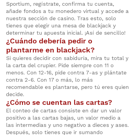
Sportium, regístrate, confirma tu cuenta,
añade fondos a tu monedero virtual y accede a
nuestra sección de casino. Tras esto, solo
tienes que elegir una mesa de blackjack y
determinar tu apuesta inicial. ¡Así de sencillo!
¿Cuándo debería pedir o
plantarme en blackjack?
Si quieres decidir con sabiduría, mira tu total y
la carta del crupier. Pide siempre con 11 o
menos. Con 12-16, pide contra 7-as y plántate
contra 2-6. Con 17 o más, lo más
recomendable es plantarse, pero tú eres quien
decide.
¿Cómo se cuentan las cartas?
El conteo de cartas consiste en dar un valor
positivo a las cartas bajas, un valor medio a
las intermedias y uno negativo a dieces y ases.
Después, solo tienes que ir sumando