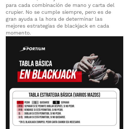
para cada combinación de mano y carta del
crupier. No se cumple siempre, pero es de
gran ayuda a la hora de determinar las
mejores estrategias de blackjack en cada
momento.