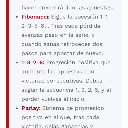
hacer crecer rápido las apuestas.
Fibonacci:
Sigue la sucesión 1-1-
2-3-5-8… Tras cada pérdida
avanzas paso en la serie, y
cuando ganas retrocedes dos
pasos para apostar de nuevo.
1-3-2-6:
Progresión positiva que
aumenta las apuestas con
victorias consecutivas. Debes
seguir la secuencia 1, 3, 2, 6, y al
perder vuelves al inicio.
Parlay:
Sistema de progresión
positiva en el que, tras cada
victoria, dejas ganancias y