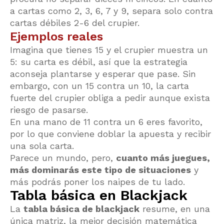
a cartas como 2, 3, 6, 7 y 9, separa solo contra
cartas débiles 2-6 del crupier.
Ejemplos reales
Imagina que tienes 15 y el crupier muestra un
5: su carta es débil, así que la estrategia
aconseja plantarse y esperar que pase. Sin
embargo, con un 15 contra un 10, la carta
fuerte del crupier obliga a pedir aunque exista
riesgo de pasarse.
En una mano de 11 contra un 6 eres favorito,
por lo que conviene doblar la apuesta y recibir
una sola carta.
Parece un mundo, pero,
cuanto más juegues,
más dominarás este tipo de situaciones
y
más podrás poner los naipes de tu lado.
Tabla básica en Blackjack
La
tabla básica de blackjack
resume, en una
única matriz, la mejor decisión matemática