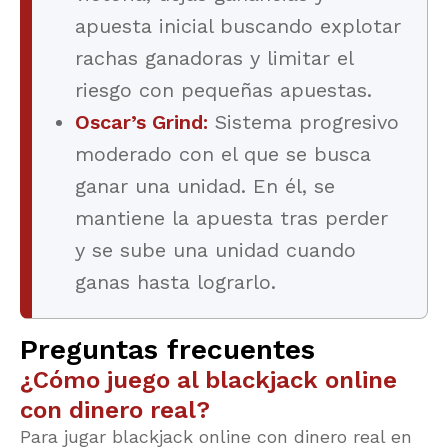
apuesta inicial buscando explotar
rachas ganadoras y limitar el
riesgo con pequeñas apuestas.
Oscar’s Grind:
Sistema progresivo
moderado con el que se busca
ganar una unidad. En él, se
mantiene la apuesta tras perder
y se sube una unidad cuando
ganas hasta lograrlo.
Preguntas frecuentes
¿Cómo juego al blackjack online
con dinero real?
Para jugar blackjack online con dinero real en