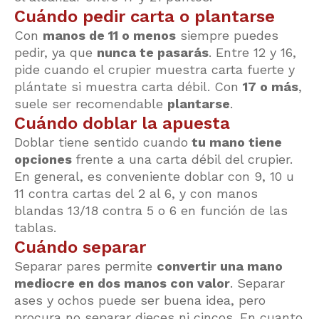
Cuándo pedir carta o plantarse
Con
manos de 11 o menos
siempre puedes
pedir, ya que
nunca te pasarás
. Entre 12 y 16,
pide cuando el crupier muestra carta fuerte y
plántate si muestra carta débil. Con
17 o más
,
suele ser recomendable
plantarse
.
Cuándo doblar la apuesta
Doblar tiene sentido cuando
tu mano tiene
opciones
frente a una carta débil del crupier.
En general, es conveniente doblar con 9, 10 u
11 contra cartas del 2 al 6, y con manos
blandas 13/18 contra 5 o 6 en función de las
tablas.
Cuándo separar
Separar pares permite
convertir una mano
mediocre en dos manos con valor
. Separar
ases y ochos puede ser buena idea, pero
procura no separar dieces ni cincos. En cuanto