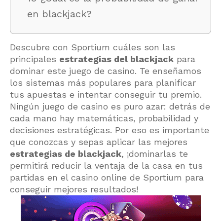
en blackjack?
Descubre con Sportium cuáles son las
principales
estrategias del blackjack
para
dominar este juego de casino. Te enseñamos
los sistemas más populares para planificar
tus apuestas e intentar conseguir tu premio.
Ningún juego de casino es puro azar: detrás de
cada mano hay matemáticas, probabilidad y
decisiones estratégicas. Por eso es importante
que conozcas y sepas aplicar las mejores
estrategias de blackjack
, ¡dominarlas te
permitirá reducir la ventaja de la casa en tus
partidas en el casino online de Sportium para
conseguir mejores resultados!