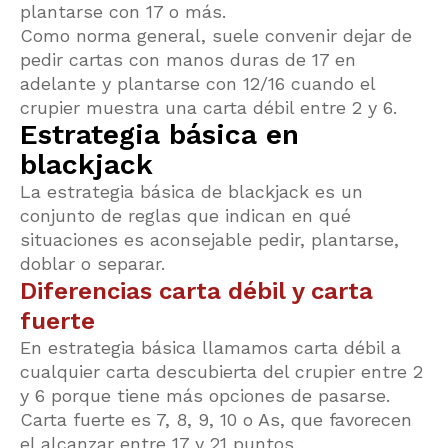
plantarse con 17 o más.
Como norma general, suele convenir dejar de
pedir cartas con manos duras de 17 en
adelante y plantarse con 12/16 cuando el
crupier muestra una carta débil entre 2 y 6.
Estrategia básica en
blackjack
La estrategia básica de blackjack es un
conjunto de reglas que indican en qué
situaciones es aconsejable pedir, plantarse,
doblar o separar.
Diferencias carta débil y carta
fuerte
En estrategia básica llamamos carta débil a
cualquier carta descubierta del crupier entre 2
y 6 porque tiene más opciones de pasarse.
Carta fuerte es 7, 8, 9, 10 o As, que favorecen
el alcanzar entre 17 y 21 puntos.