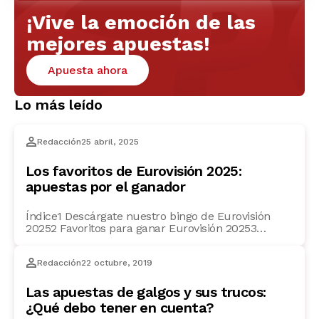
¡Vive la emoción de las
mejores apuestas!
Apuesta ahora
Lo más leído
Redacción
25 abril, 2025
Los favoritos de Eurovisión 2025:
apuestas por el ganador
Índice1 Descárgate nuestro bingo de Eurovisión
20252 Favoritos para ganar Eurovisión 20253
Suecia: la clara favorita4 Austria5 Francia6 Israel7
Países Bajos8 ¿Quién representa a España en
Redacción
22 octubre, 2019
Eurovisión 2025?9 La criba de las semifinales10
¡Let the Eurovision Song Contest begin!11 Preguntas
frecuentes12 ¿Cuándo es la final de Eurovisión
Las apuestas de galgos y sus trucos:
2025?13 ¿Cuando comienzan las semifinales de
¿Qué debo tener en cuenta?
Eurovisión?14 ¿Cuáles […]