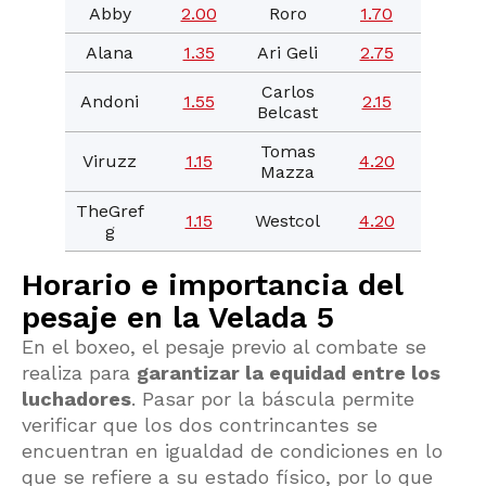
Abby
2.00
Roro
1.70
Alana
1.35
Ari Geli
2.75
Carlos
Andoni
1.55
2.15
Belcast
Tomas
Viruzz
1.15
4.20
Mazza
TheGref
1.15
Westcol
4.20
g
Horario e importancia del
pesaje en la Velada 5
En el boxeo, el pesaje previo al combate se
realiza para
garantizar la equidad entre los
luchadores
. Pasar por la báscula permite
verificar que los dos contrincantes se
encuentran en igualdad de condiciones en lo
que se refiere a su estado físico, por lo que