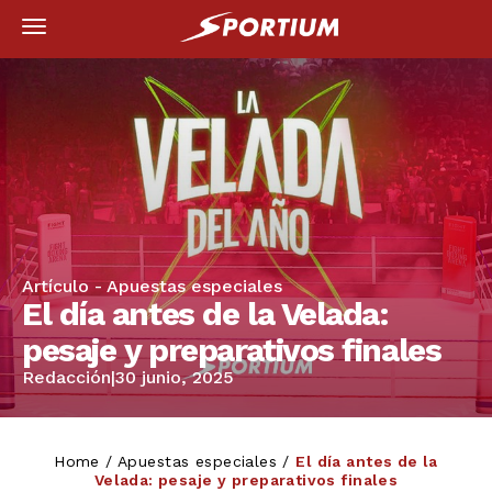
Artículo -
Apuestas especiales
El día antes de la Velada:
pesaje y preparativos finales
Redacción
|
30 junio, 2025
Home
/
Apuestas especiales
/
El día antes de la
Velada: pesaje y preparativos finales