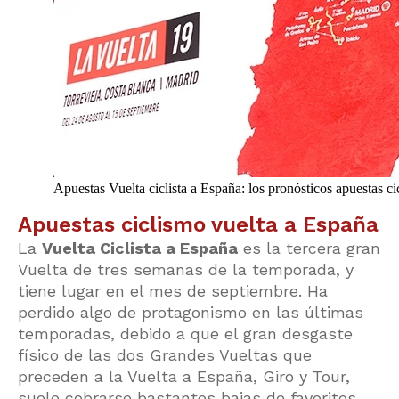
Apuestas Vuelta ciclista a España: los pronósticos apuestas ci
Apuestas ciclismo vuelta a España
La
Vuelta Ciclista a España
es la tercera gran
Vuelta de tres semanas de la temporada, y
tiene lugar en el mes de septiembre. Ha
perdido algo de protagonismo en las últimas
temporadas, debido a que el gran desgaste
físico de las dos Grandes Vueltas que
preceden a la Vuelta a España, Giro y Tour,
suele cobrarse bastantes bajas de favoritos