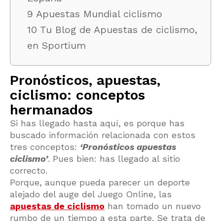
9 Apuestas Mundial ciclismo
10 Tu Blog de Apuestas de ciclismo,
en Sportium
Pronósticos, apuestas,
ciclismo: conceptos
hermanados
Si has llegado hasta aquí, es porque has
buscado información relacionada con estos
tres conceptos:
‘Pronósticos apuestas
ciclismo’
. Pues bien: has llegado al sitio
correcto.
Porque, aunque pueda parecer un deporte
alejado del auge del Juego Online, las
apuestas de ciclismo
han tomado un nuevo
rumbo de un tiempo a esta parte. Se trata de