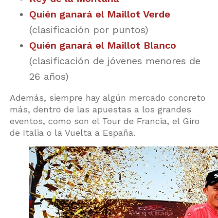
Quién ganará el Maillot Verde
(clasificación por puntos)
Quién ganará el Maillot Blanco
(clasificación de jóvenes menores de
26 años)
Además, siempre hay algún mercado concreto
más, dentro de las apuestas a los grandes
eventos, como son el Tour de Francia, el Giro
de Italia o la Vuelta a España.