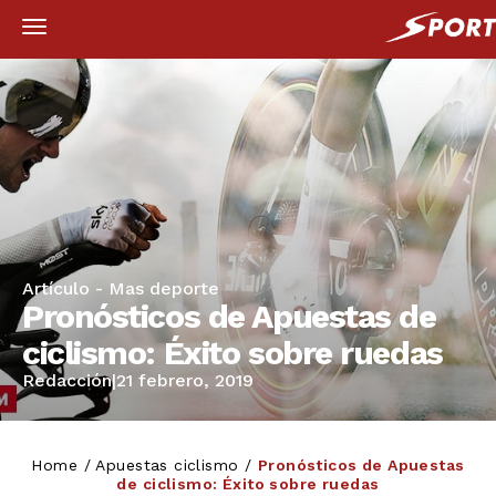
Artículo -
Mas deporte
Pronósticos de Apuestas de
ciclismo: Éxito sobre ruedas
Redacción
|
21 febrero, 2019
Home
/
Apuestas ciclismo
/
Pronósticos de Apuestas
de ciclismo: Éxito sobre ruedas