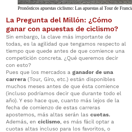
Pronósticos apuestas ciclismo: Las apuestas al Tour de Franci
La Pregunta del Millón: ¿Cómo
ganar con apuestas de ciclismo?
Sin embargo, la clave más importante de
todas, es la agilidad que tengamos respecto al
tiempo que quede antes de que comience una
competición concreta. ¿Qué queremos decir
con esto?
Pues que los mercados a
ganador de una
carrera
(Tour, Giro, etc.) están disponibles
muchos meses antes de que ésta comience
(incluso podríamos decir que durante todo el
año). Y eso hace que, cuanto más lejos de la
fecha de comienzo de estas carreras
apostemos, más altas serán las
cuotas.
Además, en
ciclismo
, es más fácil optar a
cuotas altas incluso para los favoritos, o