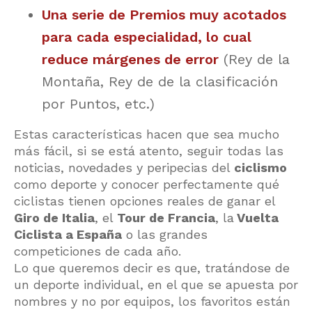
Una serie de Premios muy acotados
para cada especialidad, lo cual
reduce márgenes de error
(Rey de la
Montaña, Rey de de la clasificación
por Puntos, etc.)
Estas características hacen que sea mucho
más fácil, si se está atento, seguir todas las
noticias, novedades y peripecias del
ciclismo
como deporte y conocer perfectamente qué
ciclistas tienen opciones reales de ganar el
Giro de Italia
, el
Tour de Francia
, la
Vuelta
Ciclista a España
o las grandes
competiciones de cada año.
Lo que queremos decir es que, tratándose de
un deporte individual, en el que se apuesta por
nombres y no por equipos, los favoritos están