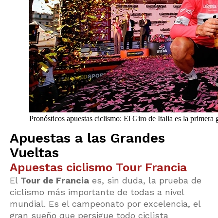
Pronósticos apuestas ciclismo: El Giro de Italia es la primera
Apuestas a las Grandes
Vueltas
Apuestas ciclismo Tour Francia
El
Tour de Francia
es, sin duda, la prueba de
ciclismo más importante de todas a nivel
mundial. Es el campeonato por excelencia, el
gran sueño que persigue todo ciclista