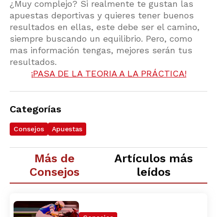
¿Muy complejo? Si realmente te gustan las
apuestas deportivas y quieres tener buenos
resultados en ellas, este debe ser el camino,
siempre buscando un equilibrio. Pero, como
mas información tengas, mejores serán tus
resultados.
¡PASA DE LA TEORIA A LA PRÁCTICA!
Categorías
Consejos
Apuestas
Más de
Artículos más
Consejos
leídos