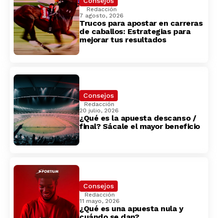
Consejos
Redacción
7 agosto, 2026
Trucos para apostar en carreras
de caballos: Estrategias para
mejorar tus resultados
Consejos
Redacción
20 julio, 2026
¿Qué es la apuesta descanso /
final? Sácale el mayor beneficio
Consejos
Redacción
11 mayo, 2026
¿Qué es una apuesta nula y
cuándo se dan?