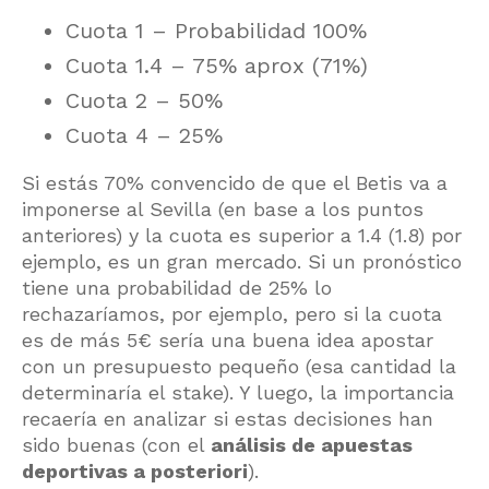
Cuota 1 – Probabilidad 100%
Cuota 1.4 – 75% aprox (71%)
Cuota 2 – 50%
Cuota 4 – 25%
Si estás 70% convencido de que el Betis va a
imponerse al Sevilla (en base a los puntos
anteriores) y la cuota es superior a 1.4 (1.8) por
ejemplo, es un gran mercado. Si un pronóstico
tiene una probabilidad de 25% lo
rechazaríamos, por ejemplo, pero si la cuota
es de más 5€ sería una buena idea apostar
con un presupuesto pequeño (esa cantidad la
determinaría el stake). Y luego, la importancia
recaería en analizar si estas decisiones han
sido buenas (con el
análisis de apuestas
deportivas a posteriori
).