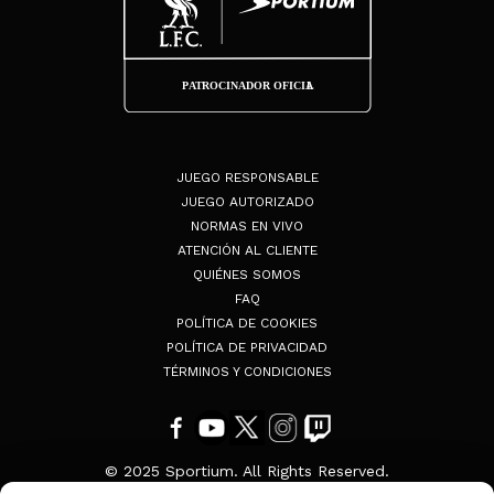
JUEGO RESPONSABLE
JUEGO AUTORIZADO
NORMAS EN VIVO
ATENCIÓN AL CLIENTE
QUIÉNES SOMOS
FAQ
POLÍTICA DE COOKIES
POLÍTICA DE PRIVACIDAD
TÉRMINOS Y CONDICIONES
© 2025 Sportium. All Rights Reserved.