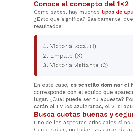
Conoce el concepto del 1×2
Como sabes, hay muchos
tipos de ap
¿Esto qué significa? Básicamente, que
resultados:
Victoria local (1)
Empate (X)
Victoria visitante (2)
En este caso,
es sencillo dominar el
corresponde con el equipo que aparece
lugar. ¿Cuál puede ser tu apuesta? Po
serán el 1 y los azulgranas, el 2; si a
Busca cuotas buenas y segu
Uno de los aspectos principales si n
Como sabes, no todas las casas de ap