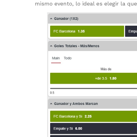
mismo evento, lo ideal es elegir la qu