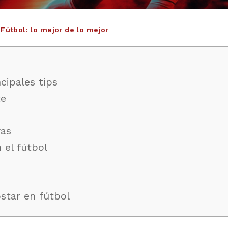
Fútbol: lo mejor de lo mejor
cipales tips
te
ras
 el fútbol
star en fútbol