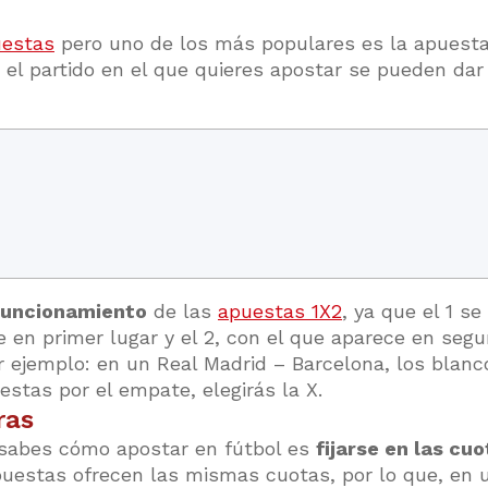
uestas
pero uno de los más populares es la apuesta
 el partido en el que quieres apostar se pueden dar
 funcionamiento
de las
apuestas 1X2
, ya que el 1 se
 en primer lugar y el 2, con el que aparece en seg
r ejemplo: en un Real Madrid – Barcelona, los blanc
puestas por el empate, elegirás la X.
ras
o sabes cómo apostar en fútbol es
fijarse en las cu
uestas ofrecen las mismas cuotas, por lo que, en 