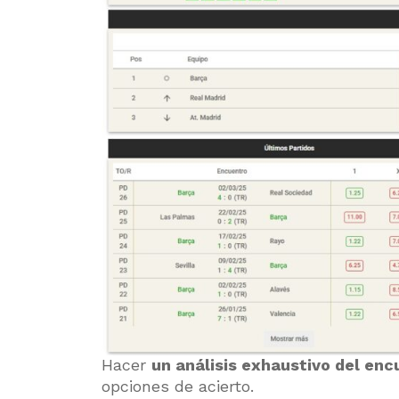
Hacer
un análisis exhaustivo del enc
opciones de acierto.