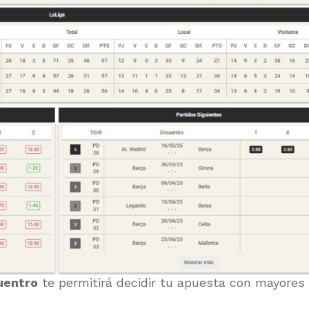
uentro
te permitirá decidir tu apuesta con mayores