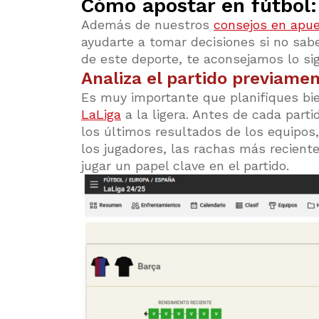
Cómo apostar en fútbol: 
Además de nuestros
consejos en apue
ayudarte a tomar decisiones si no sabe
de este deporte, te aconsejamos lo sig
Analiza el partido previame
Es muy importante que planifiques bie
LaLiga
a la ligera. Antes de cada parti
los últimos resultados de los equipos
los jugadores, las rachas más reciente
jugar un papel clave en el partido.