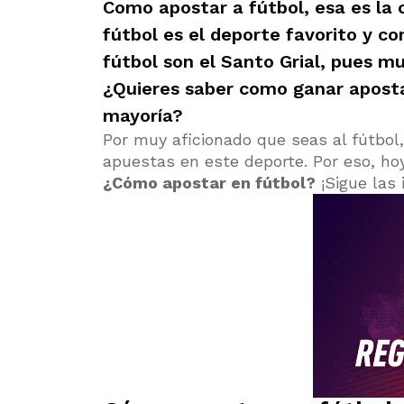
Como apostar a fútbol
, esa es la
fútbol es el deporte favorito y 
fútbol
son el Santo Grial, pues mu
¿Quieres saber
como ganar aposta
mayoría?
Por muy aficionado que seas al fútbol,
apuestas en este deporte. Por eso, ho
¿Cómo apostar en fútbol?
¡Sigue las