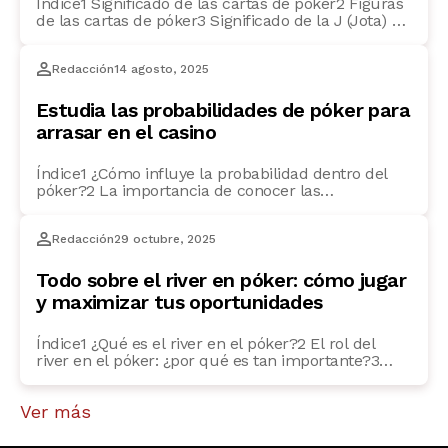
Índice1 Significado de las cartas de póker2 Figuras
de las cartas de póker3 Significado de la J (Jota) en
póker4 ¿Qué significa la Q en póker?5 Significado
de la K en póker6 ¿Cuál es el significado del as en
Redacción
14 agosto, 2025
póker?7 ¿Qué figura vale más en el póker? Si
quieres ser un auténtico experto en póker, […]
Estudia las probabilidades de póker para
arrasar en el casino
Índice1 ¿Cómo influye la probabilidad dentro del
póker?2 La importancia de conocer las
probabilidades en cada mano3 Cómo calcular las
probabilidades en el póker: técnicas y consejos4
Redacción
29 octubre, 2025
Métodos básicos para calcular las probabilidades
en el póker5 ¿Cómo usar la tabla de probabilidades
en póker para mejorar tu juego?6 Probabilidad de
Todo sobre el river en póker: cómo jugar
cartas en el póker: ¿qué […]
y maximizar tus oportunidades
Índice1 ¿Qué es el river en el póker?2 El rol del
river en el póker: ¿por qué es tan importante?3
Estrategias para jugar el river en el póker4 ¿Cómo
influye el river en las probabilidades del póker?5
Ver más
Los errores comunes en el river de póker6 FAQs
frecuentes7 ¿Qué hacer si el river no mejora mi […]