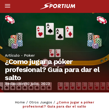
Artículo -
Poker
¿Como jugar a póker
profesional? Guía para dar el
salto
Redacción
|
10 julio, 2023
Home
/
Otros Juegos
/
¿Como jugar a póker
profesional? Guía para dar el salto