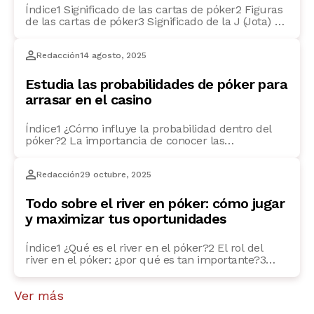
Índice1 Significado de las cartas de póker2 Figuras
de las cartas de póker3 Significado de la J (Jota) en
póker4 ¿Qué significa la Q en póker?5 Significado
de la K en póker6 ¿Cuál es el significado del as en
Redacción
14 agosto, 2025
póker?7 ¿Qué figura vale más en el póker? Si
quieres ser un auténtico experto en póker, […]
Estudia las probabilidades de póker para
arrasar en el casino
Índice1 ¿Cómo influye la probabilidad dentro del
póker?2 La importancia de conocer las
probabilidades en cada mano3 Cómo calcular las
probabilidades en el póker: técnicas y consejos4
Redacción
29 octubre, 2025
Métodos básicos para calcular las probabilidades
en el póker5 ¿Cómo usar la tabla de probabilidades
en póker para mejorar tu juego?6 Probabilidad de
Todo sobre el river en póker: cómo jugar
cartas en el póker: ¿qué […]
y maximizar tus oportunidades
Índice1 ¿Qué es el river en el póker?2 El rol del
river en el póker: ¿por qué es tan importante?3
Estrategias para jugar el river en el póker4 ¿Cómo
influye el river en las probabilidades del póker?5
Ver más
Los errores comunes en el river de póker6 FAQs
frecuentes7 ¿Qué hacer si el river no mejora mi […]