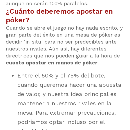
aunque no serán 100% paralelos.
¿Cuánto deberemos apostar en
póker?
Cuando se abre el juego no hay nada escrito, y
gran parte del éxito en una mesa de póker es
decidir ‘in situ’ para no ser predecibles ante
nuestros rivales. Aún así, hay diferentes
directrices que nos pueden guiar a la hora de
cuanto apostar en manos de póker
.
Entre el 50% y el 75% del bote,
cuando queremos hacer una apuesta
de valor, y nuestra idea principal es
mantener a nuestros rivales en la
mesa. Para extremar precauciones,
podríamos optar incluso por el