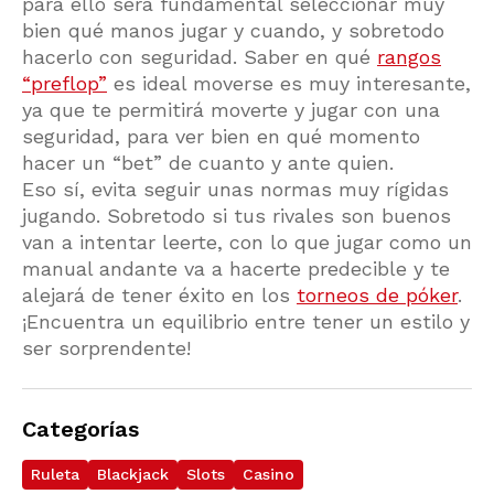
para ello será fundamental seleccionar muy
bien qué manos jugar y cuando, y sobretodo
hacerlo con seguridad. Saber en qué
rangos
“preflop”
es ideal moverse es muy interesante,
ya que te permitirá moverte y jugar con una
seguridad, para ver bien en qué momento
hacer un “bet” de cuanto y ante quien.
Eso sí, evita seguir unas normas muy rígidas
jugando. Sobretodo si tus rivales son buenos
van a intentar leerte, con lo que jugar como un
manual andante va a hacerte predecible y te
alejará de tener éxito en los
torneos de póker
.
¡Encuentra un equilibrio entre tener un estilo y
ser sorprendente!
Categorías
Ruleta
Blackjack
Slots
Casino