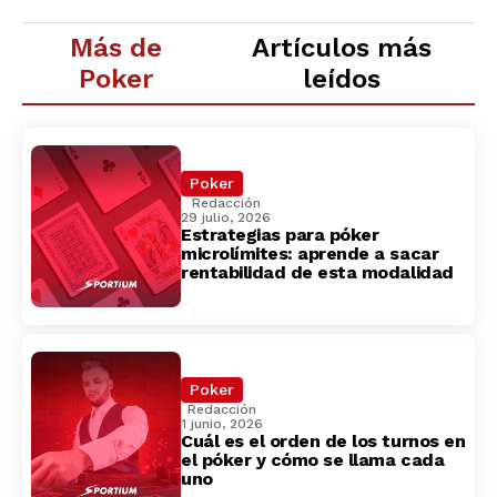
Más de
Artículos más
Poker
leídos
Poker
Redacción
29 julio, 2026
Estrategias para póker
microlímites: aprende a sacar
rentabilidad de esta modalidad
Poker
Redacción
1 junio, 2026
Cuál es el orden de los turnos en
el póker y cómo se llama cada
uno