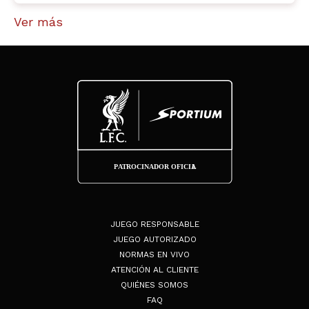
influye el river en las probabilidades del póker?5
Ver más
Los errores comunes en el river de póker6 FAQs
frecuentes7 ¿Qué hacer si el river no mejora mi […]
JUEGO RESPONSABLE
JUEGO AUTORIZADO
NORMAS EN VIVO
ATENCIÓN AL CLIENTE
QUIÉNES SOMOS
FAQ