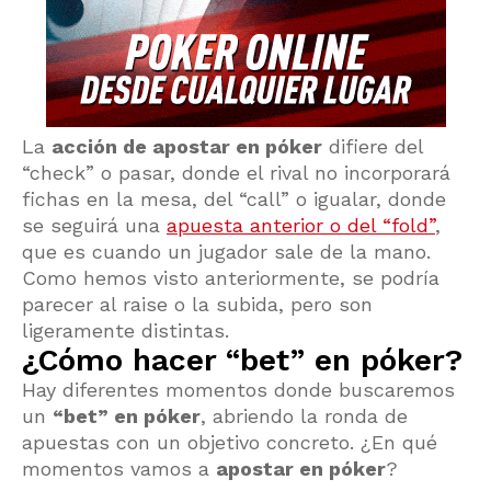
La
acción de apostar en póker
difiere del
“check” o pasar, donde el rival no incorporará
fichas en la mesa, del “call” o igualar, donde
se seguirá una
apuesta anterior o del “fold”
,
que es cuando un jugador sale de la mano.
Como hemos visto anteriormente, se podría
parecer al raise o la subida, pero son
ligeramente distintas.
¿Cómo hacer “bet” en póker?
Hay diferentes momentos donde buscaremos
un
“bet” en póker
, abriendo la ronda de
apuestas con un objetivo concreto. ¿En qué
momentos vamos a
apostar en póker
?