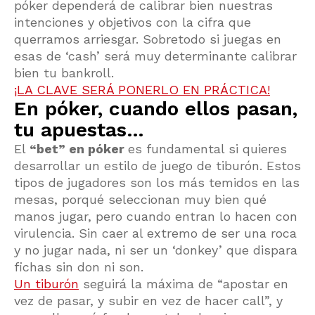
póker dependerá de calibrar bien nuestras
intenciones y objetivos con la cifra que
querramos arriesgar. Sobretodo si juegas en
esas de ‘cash’ será muy determinante calibrar
bien tu bankroll.
¡LA CLAVE SERÁ PONERLO EN PRÁCTICA!
En póker, cuando ellos pasan,
tu apuestas…
El
“bet” en póker
es fundamental si quieres
desarrollar un estilo de juego de tiburón. Estos
tipos de jugadores son los más temidos en las
mesas, porqué seleccionan muy bien qué
manos jugar, pero cuando entran lo hacen con
virulencia. Sin caer al extremo de ser una roca
y no jugar nada, ni ser un ‘donkey’ que dispara
fichas sin don ni son.
Un tiburón
seguirá la máxima de “apostar en
vez de pasar, y subir en vez de hacer call”, y