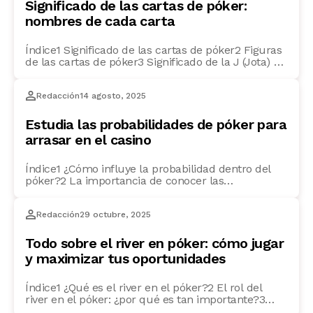
Significado de las cartas de póker:
nombres de cada carta
Índice1 Significado de las cartas de póker2 Figuras
de las cartas de póker3 Significado de la J (Jota) en
póker4 ¿Qué significa la Q en póker?5 Significado
de la K en póker6 ¿Cuál es el significado del as en
Redacción
14 agosto, 2025
póker?7 ¿Qué figura vale más en el póker? Si
quieres ser un auténtico experto en póker, […]
Estudia las probabilidades de póker para
arrasar en el casino
Índice1 ¿Cómo influye la probabilidad dentro del
póker?2 La importancia de conocer las
probabilidades en cada mano3 Cómo calcular las
probabilidades en el póker: técnicas y consejos4
Redacción
29 octubre, 2025
Métodos básicos para calcular las probabilidades
en el póker5 ¿Cómo usar la tabla de probabilidades
en póker para mejorar tu juego?6 Probabilidad de
Todo sobre el river en póker: cómo jugar
cartas en el póker: ¿qué […]
y maximizar tus oportunidades
Índice1 ¿Qué es el river en el póker?2 El rol del
river en el póker: ¿por qué es tan importante?3
Estrategias para jugar el river en el póker4 ¿Cómo