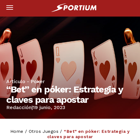
Artículo -
Poker
“Bet” en póker: Estrategia y
claves para apostar
Redacción
|
19 junio, 2023
Home
/
Otros Juegos
/
“Bet” en póker: Estrategia y
claves para apostar