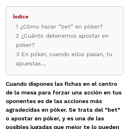
Índice
1 ¿Cómo hacer “bet” en póker?
2 ¿Cuánto deberemos apostar en
póker?
3 En póker, cuando ellos pasan, tu
apuestas…
Cuando dispones las fichas en el centro
de la mesa para forzar una acción en tus
oponentes es de las acciones más
agradecidas en póker. Se trata del
“bet”
o apostar en póker
, y es una de las
posibles jugadas que mejor te lo pueden