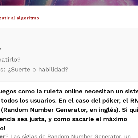
atir al algoritmo
?
atirlo?
as: ¿Suerte o habilidad?
uegos como la ruleta online necesitan un sis
todos los usuarios. En el caso del póker, el R
(Random Number Generator, en inglés). Si qu
encia sea justa, y como sacarle el máximo
o!
er
? Las siglas de Random Number Generator, un