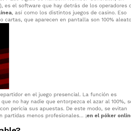
 es el software que hay detrás de los operadores 
línea
, así como los distintos juegos de casino. Eso
o cartas, que aparecen en pantalla son 100% aleato
epartidor en el juego presencial. La función es
que no hay nadie que entorpezca el azar al 100%, s
 con pericia sus apuestas. De este modo, se evitan
en partidas menos profesionales… ¡
en el póker onli
able?