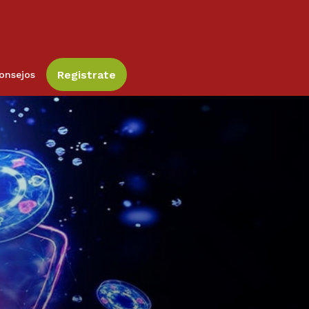
Registrate
onsejos