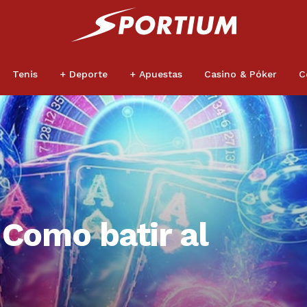
Tenis
+ Deporte
+ Apuestas
Casino & Póker
C
Como batir al