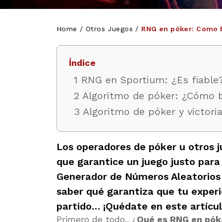
Home
/
Otros Juegos
/
RNG en póker: Como b
Índice
1 RNG en Sportium: ¿Es fiable
2 Algoritmo de póker: ¿Cómo b
3 Algoritmo de póker y victori
Los operadores de póker u otros j
que garantice un juego justo para 
Generador de Números Aleatorios 
saber qué garantiza que tu experi
partido… ¡Quédate en este artícul
Primero de todo.. ¿
Qué es RNG en pók