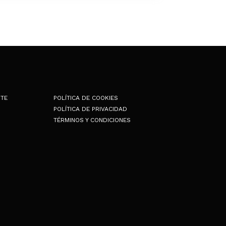
loqueadores (Blockers) en botes
randes9 […]
NTE
POLÍTICA DE COOKIES
POLÍTICA DE PRIVACIDAD
TÉRMINOS Y CONDICIONES