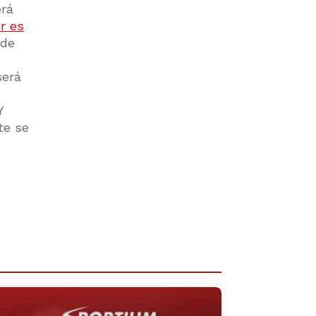
erá
r es
 de
será
Y
te se