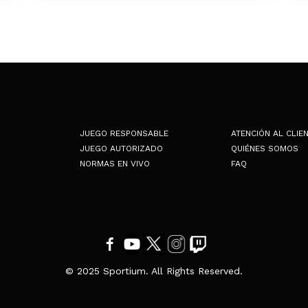
B
ta
Nombres y posiciones oficiales en la mesa
g
de póker6 […]
JUEGO RESPONSABLE
ATENCIÓN AL CLIE
JUEGO AUTORIZADO
QUIÉNES SOMOS
NORMAS EN VIVO
FAQ
© 2025 Sportium. All Rights Reserved.